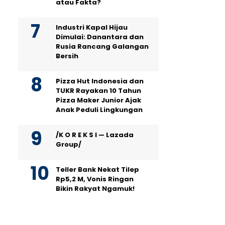
atau Fakta?
Industri Kapal Hijau
Dimulai: Danantara dan
Rusia Rancang Galangan
Bersih
Pizza Hut Indonesia dan
TUKR Rayakan 10 Tahun
Pizza Maker Junior Ajak
Anak Peduli Lingkungan
/K O R E K S I — Lazada
Group/
Teller Bank Nekat Tilep
Rp5,2 M, Vonis Ringan
Bikin Rakyat Ngamuk!