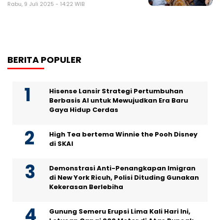
Rabu, 9 Juli 2025 - 14:22 WIB
BERITA POPULER
Hisense Lansir Strategi Pertumbuhan
Berbasis AI untuk Mewujudkan Era Baru
Gaya Hidup Cerdas
High Tea bertema Winnie the Pooh Disney
di SKAI
Demonstrasi Anti-Penangkapan Imigran
di New York Ricuh, Polisi Dituding Gunakan
Kekerasan Berlebiha
Gunung Semeru Erupsi Lima Kali Hari Ini,