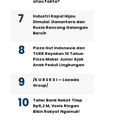
atau Fakta?
Industri Kapal Hijau
Dimulai: Danantara dan
Rusia Rancang Galangan
Bersih
Pizza Hut Indonesia dan
TUKR Rayakan 10 Tahun
Pizza Maker Junior Ajak
Anak Peduli Lingkungan
/K O R E K S I — Lazada
Group/
Teller Bank Nekat Tilep
Rp5,2 M, Vonis Ringan
Bikin Rakyat Ngamuk!