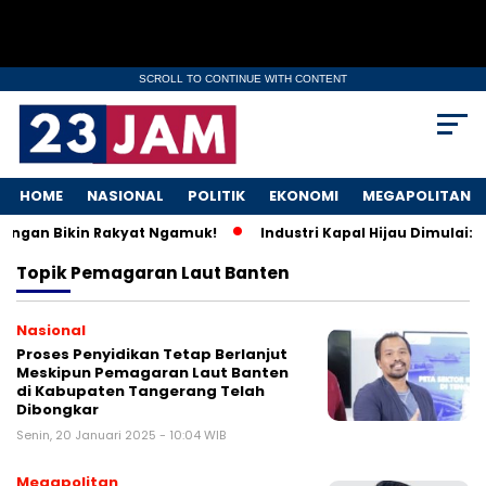
SCROLL TO CONTINUE WITH CONTENT
HOME
NASIONAL
POLITIK
EKONOMI
MEGAPOLITAN
 Ringan Bikin Rakyat Ngamuk!
Industri Kapal Hijau Dimulai:
Topik
Pemagaran Laut Banten
Nasional
Proses Penyidikan Tetap Berlanjut
Meskipun Pemagaran Laut Banten
di Kabupaten Tangerang Telah
Dibongkar
Senin, 20 Januari 2025 - 10:04 WIB
Megapolitan