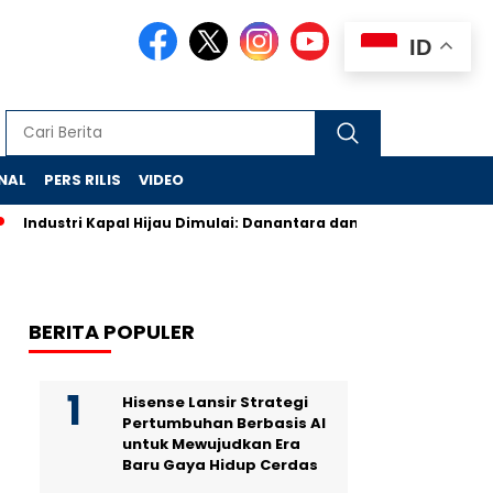
ID
NAL
PERS RILIS
VIDEO
Industri Kapal Hijau Dimulai: Danantara dan Rusia Rancang Gal
BERITA POPULER
Hisense Lansir Strategi
Pertumbuhan Berbasis AI
untuk Mewujudkan Era
Baru Gaya Hidup Cerdas