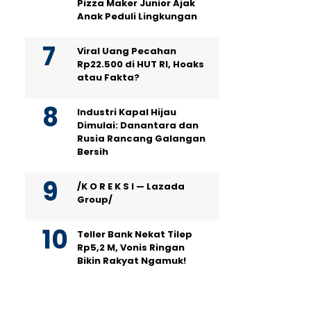
Pizza Maker Junior Ajak
Anak Peduli Lingkungan
Viral Uang Pecahan
Rp22.500 di HUT RI, Hoaks
atau Fakta?
Industri Kapal Hijau
Dimulai: Danantara dan
Rusia Rancang Galangan
Bersih
/K O R E K S I — Lazada
Group/
Teller Bank Nekat Tilep
Rp5,2 M, Vonis Ringan
Bikin Rakyat Ngamuk!