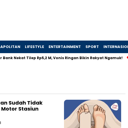
APOLITAN
LIFESTYLE
ENTERTAINMENT
SPORT
INTERNASIO
 Bank Nekat Tilep Rp5,2 M, Vonis Ringan Bikin Rakyat Ngamuk!
kan Sudah Tidak
 Motor Stasiun
B