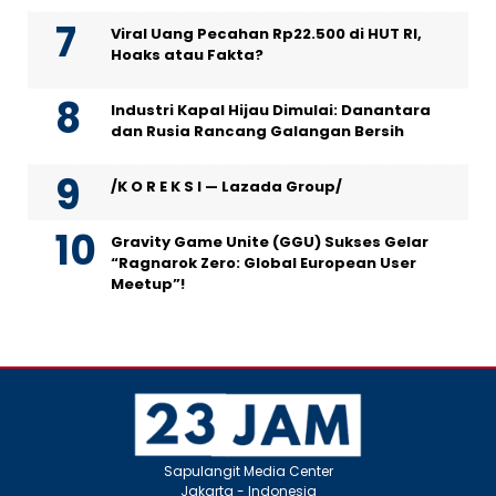
Viral Uang Pecahan Rp22.500 di HUT RI,
Hoaks atau Fakta?
Industri Kapal Hijau Dimulai: Danantara
dan Rusia Rancang Galangan Bersih
/K O R E K S I — Lazada Group/
Gravity Game Unite (GGU) Sukses Gelar
“Ragnarok Zero: Global European User
Meetup”!
Sapulangit Media Center
Jakarta - Indonesia