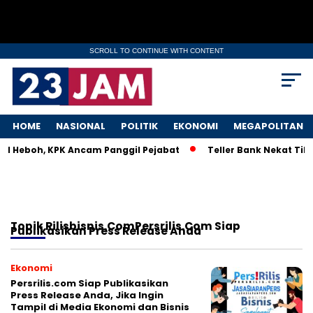
SCROLL TO CONTINUE WITH CONTENT
HOME
NASIONAL
POLITIK
EKONOMI
MEGAPOLITAN
KM Heboh, KPK Ancam Panggil Pejabat
Teller Bank Nekat Tile
Topik
Rilisbisnis.comPersrilis.com Siap
Publikasikan Press Release Anda
Ekonomi
Persrilis.com Siap Publikasikan
Press Release Anda, Jika Ingin
Tampil di Media Ekonomi dan Bisnis