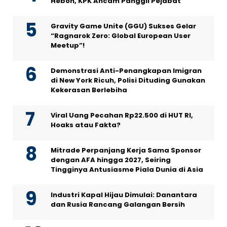
Heboh, KPK Ancam Panggil Pejabat
Gravity Game Unite (GGU) Sukses Gelar
“Ragnarok Zero: Global European User
Meetup”!
Demonstrasi Anti-Penangkapan Imigran
di New York Ricuh, Polisi Dituding Gunakan
Kekerasan Berlebiha
Viral Uang Pecahan Rp22.500 di HUT RI,
Hoaks atau Fakta?
Mitrade Perpanjang Kerja Sama Sponsor
dengan AFA hingga 2027, Seiring
Tingginya Antusiasme Piala Dunia di Asia
Industri Kapal Hijau Dimulai: Danantara
dan Rusia Rancang Galangan Bersih