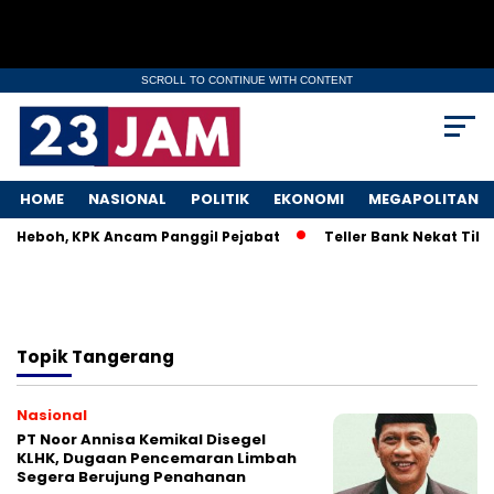
SCROLL TO CONTINUE WITH CONTENT
HOME
NASIONAL
POLITIK
EKONOMI
MEGAPOLITAN
KM Heboh, KPK Ancam Panggil Pejabat
Teller Bank Nekat Tilep
Topik
Tangerang
Nasional
PT Noor Annisa Kemikal Disegel
KLHK, Dugaan Pencemaran Limbah
Segera Berujung Penahanan