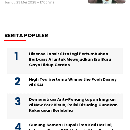
Jumat, 23 Mei 2025 - 17:08 WIB
BERITA POPULER
Hisense Lansir Strategi Pertumbuhan
Berbasis AI untuk Mewujudkan Era Baru
Gaya Hidup Cerdas
High Tea bertema Winnie the Pooh Disney
di SKAI
Demonstrasi Anti-Penangkapan Imigran
di New York Ricuh, Polisi Dituding Gunakan
Kekerasan Berlebiha
Gunung Semeru Erupsi Lima Kali Hari Ini,