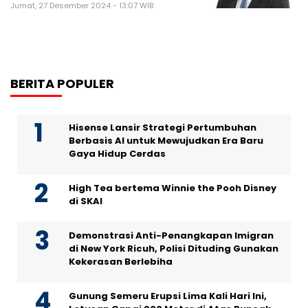
Jumat, 27 Desember 2024 - 13:07 WIB
BERITA POPULER
Hisense Lansir Strategi Pertumbuhan
Berbasis AI untuk Mewujudkan Era Baru
Gaya Hidup Cerdas
High Tea bertema Winnie the Pooh Disney
di SKAI
Demonstrasi Anti-Penangkapan Imigran
di New York Ricuh, Polisi Dituding Gunakan
Kekerasan Berlebiha
Gunung Semeru Erupsi Lima Kali Hari Ini,