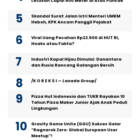
Letusan Capai 900 Meter di Atas Puncak
Skandal Surat Jalan Istri Menteri UMKM
Heboh, KPK Ancam Panggil Pejabat
Viral Uang Pecahan Rp22.500 di HUT RI,
Hoaks atau Fakta?
Industri Kapal Hijau Dimulai: Danantara
dan Rusia Rancang Galangan Bersih
/K O R E K S I — Lazada Group/
Pizza Hut Indonesia dan TUKR Rayakan 10
Tahun Pizza Maker Junior Ajak Anak Peduli
Lingkungan
Gravity Game Unite (GGU) Sukses Gelar
“Ragnarok Zero: Global European User
Meetup”!