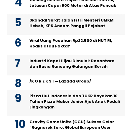
Letusan Capai 900 Meter di Atas Puncak
Skandal Surat Jalan Istri Menteri UMKM
Heboh, KPK Ancam Panggil Pejabat
Viral Uang Pecahan Rp22.500 di HUT RI,
Hoaks atau Fakta?
Industri Kapal Hijau Dimulai: Danantara
dan Rusia Rancang Galangan Bersih
/K O R E K S I — Lazada Group/
Pizza Hut Indonesia dan TUKR Rayakan 10
Tahun Pizza Maker Junior Ajak Anak Peduli
Lingkungan
Gravity Game Unite (GGU) Sukses Gelar
“Ragnarok Zero: Global European User