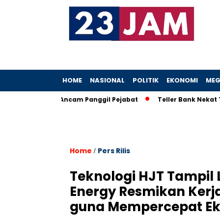
HOME
NASIONAL
POLITIK
EKONOMI
MEG
Heboh, KPK Ancam Panggil Pejabat
Teller Bank Nekat Tilep R
Home
Pers Rilis
/
Teknologi HJT Tampil L
Energy Resmikan Kerj
guna Mempercepat Eks