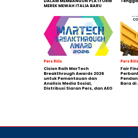
DALAM MEMBANGUN PLATFORM
Tengga
MEREK MEWAH ITALIA BARU
Pers Rilis
Pers Rili
Cision Raih MarTech
Fair Fi
Breakthrough Awards 2026
Perban
untuk Pemantauan dan
Pendana
Analisis Media Sosial,
Bara di
Distribusi Siaran Pers, dan AEO