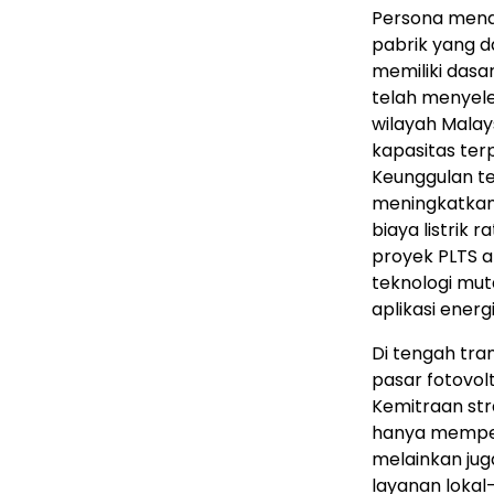
Persona mena
pabrik yang d
memiliki dasa
telah menyele
wilayah Malay
kapasitas ter
Keunggulan t
meningkatkan 
biaya listrik r
proyek PLTS at
teknologi mut
aplikasi energi
Di tengah tran
pasar fotovol
Kemitraan str
hanya memperk
melainkan jug
layanan lokal—