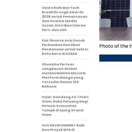
Cision Raih MarTech
Breakthrough Awards
2026 untuk Pemantauan
dan Analisis Media
Sosial, Distribusi Siaran
Pers, dan AEO
Fair Finance Asia Desak
Perbankan Hentikan
Photo of the 
Pendanaan untuk Sektor
Batu Bara di ASEAN
Shueisha Perluas
Jangkauan Global
melalui MANGA MILLION,
Platform Manga yang
Tersedia dalam 100
Bahasa
Haier Gandeng AO 1 Point
Slam, Buka Peluang bagi
Petenis Komunitas
Tampil di Ajang Grand
Slam
SUS ENVIRONMENT Raih
Dua Proyek WtE di