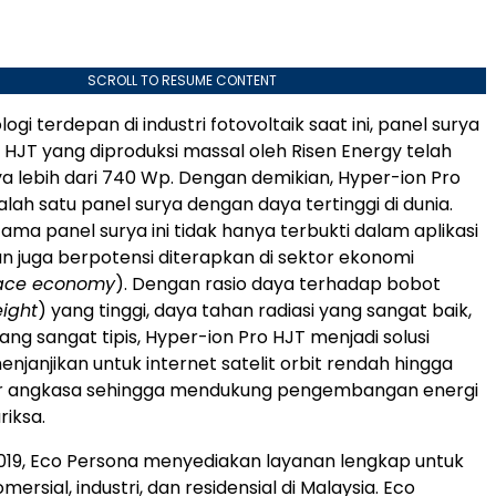
SCROLL TO RESUME CONTENT
ogi terdepan di industri fotovoltaik saat ini, panel surya
 HJT yang diproduksi massal oleh Risen Energy telah
 lebih dari 740 Wp. Dengan demikian, Hyper-ion Pro
lah satu panel surya dengan daya tertinggi di dunia.
ama panel surya ini tidak hanya terbukti dalam aplikasi
un juga berpotensi diterapkan di sektor ekonomi
ace economy
). Dengan rasio daya terhadap bobot
ight
) yang tinggi, daya tahan radiasi yang sangat baik,
ang sangat tipis, Hyper-ion Pro HJT menjadi solusi
njanjikan untuk internet satelit orbit rendah hingga
uar angkasa sehingga mendukung pengembangan energi
riksa.
 2019, Eco Persona menyediakan layanan lengkap untuk
mersial, industri, dan residensial di Malaysia. Eco