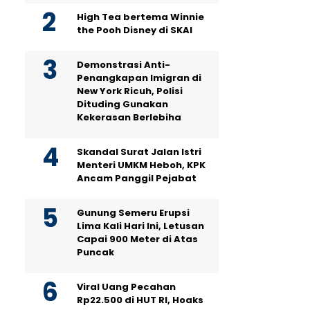
High Tea bertema Winnie
the Pooh Disney di SKAI
Demonstrasi Anti-
Penangkapan Imigran di
New York Ricuh, Polisi
Dituding Gunakan
Kekerasan Berlebiha
Skandal Surat Jalan Istri
Menteri UMKM Heboh, KPK
Ancam Panggil Pejabat
Gunung Semeru Erupsi
Lima Kali Hari Ini, Letusan
Capai 900 Meter di Atas
Puncak
Viral Uang Pecahan
Rp22.500 di HUT RI, Hoaks