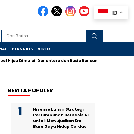
ID
NAL
PERS RILIS
VIDEO
jau Dimulai: Danantara dan Rusia Rancang Galangan Bersih
D
BERITA POPULER
Hisense Lansir Strategi
Pertumbuhan Berbasis AI
untuk Mewujudkan Era
Baru Gaya Hidup Cerdas