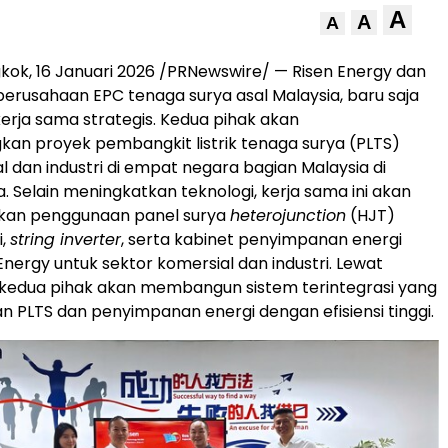
A
A
A
kok, 16 Januari 2026 /PRNewswire/ — Risen Energy dan
perusahaan EPC tenaga surya asal Malaysia, baru saja
rja sama strategis. Kedua pihak akan
n proyek pembangkit listrik tenaga surya (PLTS)
l dan industri di empat negara bagian Malaysia di
. Selain meningkatkan teknologi, kerja sama ini akan
kan penggunaan panel surya
heterojunction
(HJT)
i,
string inverter
, serta kabinet penyimpanan energi
Energy untuk sektor komersial dan industri. Lewat
i, kedua pihak akan membangun sistem terintegrasi yang
PLTS dan penyimpanan energi dengan efisiensi tinggi.