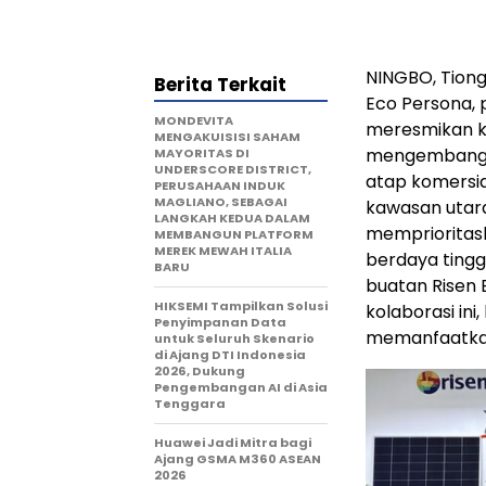
NINGBO, Tiong
Berita Terkait
Eco Persona, 
MONDEVITA
meresmikan ke
MENGAKUISISI SAHAM
mengembangka
MAYORITAS DI
UNDERSCORE DISTRICT,
atap komersia
PERUSAHAAN INDUK
MAGLIANO, SEBAGAI
kawasan utara
LANGKAH KEDUA DALAM
memprioritas
MEMBANGUN PLATFORM
MEREK MEWAH ITALIA
berdaya tingg
BARU
buatan Risen 
HIKSEMI Tampilkan Solusi
kolaborasi in
Penyimpanan Data
memanfaatkan 
untuk Seluruh Skenario
di Ajang DTI Indonesia
2026, Dukung
Pengembangan AI di Asia
Tenggara
Huawei Jadi Mitra bagi
Ajang GSMA M360 ASEAN
2026