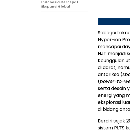
Indonesia, Percepat
Ekspansi Global
Sebagai teknol
Hyper-ion Pro
mencapai daya
HJT menjadi sa
Keunggulan ut
di darat, nam
antariksa (
sp
(
power-to-we
serta desain y
energi yang me
eksplorasi l
di bidang anta
Berdiri sejak
sistem PLTS ko