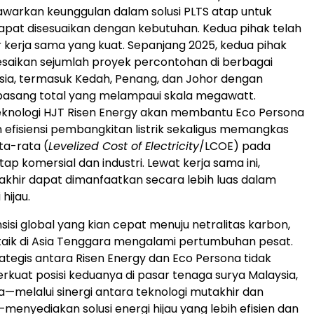
warkan keunggulan dalam solusi PLTS atap untuk
apat disesuaikan dengan kebutuhan. Kedua pihak telah
r kerja sama yang kuat. Sepanjang 2025, kedua pihak
saikan sejumlah proyek percontohan di berbagai
sia, termasuk Kedah, Penang, dan Johor dengan
pasang total yang melampaui skala megawatt.
eknologi HJT Risen Energy akan membantu Eco Persona
efisiensi pembangkitan listrik sekaligus memangkas
ata-rata (
Levelized Cost of Electricity
/LCOE) pada
ap komersial dan industri. Lewat kerja sama ini,
akhir dapat dimanfaatkan secara lebih luas dalam
 hijau.
sisi global yang kian cepat menuju netralitas karbon,
taik di Asia Tenggara mengalami pertumbuhan pesat.
ategis antara Risen Energy dan Eco Persona tidak
uat posisi keduanya di pasar tenaga surya Malaysia,
a—melalui sinergi antara teknologi mutakhir dan
menyediakan solusi energi hijau yang lebih efisien dan