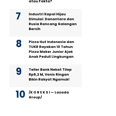
atau Fakta?
Industri Kapal Hijau
Dimulai: Danantara dan
Rusia Rancang Galangan
Bersih
Pizza Hut Indonesia dan
TUKR Rayakan 10 Tahun
Pizza Maker Junior Ajak
Anak Peduli Lingkungan
Teller Bank Nekat Tilep
Rp5,2 M, Vonis Ringan
Bikin Rakyat Ngamuk!
/K O R E K S I — Lazada
Group/