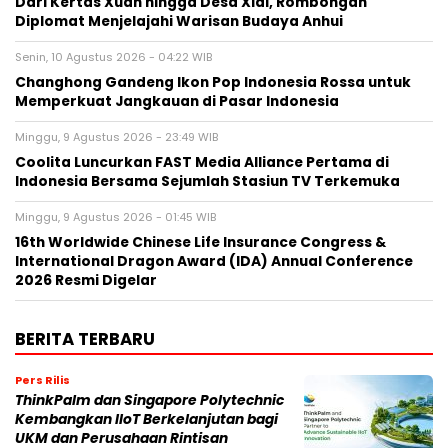
Dari Kertas Xuan hingga Desa Xidi, Rombongan
Diplomat Menjelajahi Warisan Budaya Anhui
Senin, 10 Agustus 2026 - 04:22 WIB
Changhong Gandeng Ikon Pop Indonesia Rossa untuk
Memperkuat Jangkauan di Pasar Indonesia
Minggu, 9 Agustus 2026 - 23:49 WIB
Coolita Luncurkan FAST Media Alliance Pertama di
Indonesia Bersama Sejumlah Stasiun TV Terkemuka
Minggu, 9 Agustus 2026 - 01:45 WIB
16th Worldwide Chinese Life Insurance Congress &
International Dragon Award (IDA) Annual Conference
2026 Resmi Digelar
BERITA TERBARU
Pers Rilis
ThinkPalm dan Singapore Polytechnic
Kembangkan IIoT Berkelanjutan bagi
UKM dan Perusahaan Rintisan