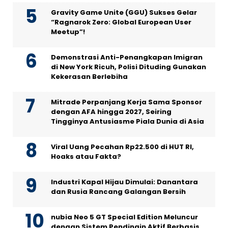
Gravity Game Unite (GGU) Sukses Gelar
“Ragnarok Zero: Global European User
Meetup”!
Demonstrasi Anti-Penangkapan Imigran
di New York Ricuh, Polisi Dituding Gunakan
Kekerasan Berlebiha
Mitrade Perpanjang Kerja Sama Sponsor
dengan AFA hingga 2027, Seiring
Tingginya Antusiasme Piala Dunia di Asia
Viral Uang Pecahan Rp22.500 di HUT RI,
Hoaks atau Fakta?
Industri Kapal Hijau Dimulai: Danantara
dan Rusia Rancang Galangan Bersih
nubia Neo 5 GT Special Edition Meluncur
dengan Sistem Pendingin Aktif Berbasis