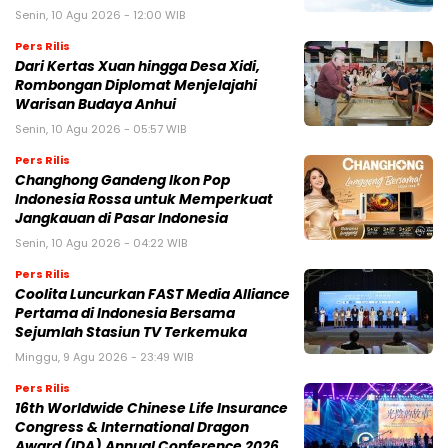
Senin, 10 Agu 2026 - 12:00 WIB
Pers Rilis
Dari Kertas Xuan hingga Desa Xidi,
Rombongan Diplomat Menjelajahi
Warisan Budaya Anhui
Senin, 10 Agu 2026 - 05:57 WIB
Pers Rilis
Changhong Gandeng Ikon Pop
Indonesia Rossa untuk Memperkuat
Jangkauan di Pasar Indonesia
Senin, 10 Agu 2026 - 04:22 WIB
Pers Rilis
Coolita Luncurkan FAST Media Alliance
Pertama di Indonesia Bersama
Sejumlah Stasiun TV Terkemuka
Minggu, 9 Agu 2026 - 23:49 WIB
Pers Rilis
16th Worldwide Chinese Life Insurance
Congress & International Dragon
Award (IDA) Annual Conference 2026