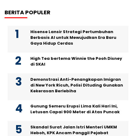
BERITA POPULER
Hisense Lansir Strategi Pertumbuhan
Berbasis AI untuk Mewujudkan Era Baru
Gaya Hidup Cerdas
High Tea bertema Winnie the Pooh Disney
di SKAI
Demonstrasi Anti-Penangkapan Imigran
di New York Ricuh, Polisi Dituding Gunakan
Kekerasan Berlebiha
Gunung Semeru Erupsi Lima Kali Hari Ini,
Letusan Capai 900 Meter di Atas Puncak
Skandal Surat Jalan Istri Menteri UMKM
Heboh, KPK Ancam Panggil Pejabat