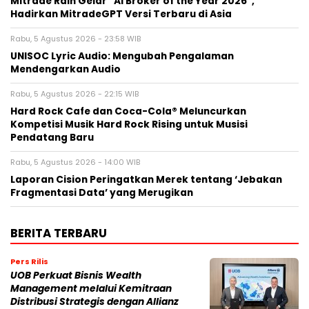
Mitrade Raih Gelar “AI Broker of the Year 2026”,
Hadirkan MitradeGPT Versi Terbaru di Asia
Rabu, 5 Agustus 2026 - 23:58 WIB
UNISOC Lyric Audio: Mengubah Pengalaman
Mendengarkan Audio
Rabu, 5 Agustus 2026 - 22:15 WIB
Hard Rock Cafe dan Coca-Cola® Meluncurkan
Kompetisi Musik Hard Rock Rising untuk Musisi
Pendatang Baru
Rabu, 5 Agustus 2026 - 14:00 WIB
Laporan Cision Peringatkan Merek tentang ‘Jebakan
Fragmentasi Data’ yang Merugikan
BERITA TERBARU
Pers Rilis
UOB Perkuat Bisnis Wealth
Management melalui Kemitraan
Distribusi Strategis dengan Allianz