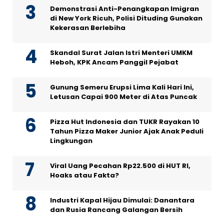
Demonstrasi Anti-Penangkapan Imigran
di New York Ricuh, Polisi Dituding Gunakan
Kekerasan Berlebiha
Skandal Surat Jalan Istri Menteri UMKM
Heboh, KPK Ancam Panggil Pejabat
Gunung Semeru Erupsi Lima Kali Hari Ini,
Letusan Capai 900 Meter di Atas Puncak
Pizza Hut Indonesia dan TUKR Rayakan 10
Tahun Pizza Maker Junior Ajak Anak Peduli
Lingkungan
Viral Uang Pecahan Rp22.500 di HUT RI,
Hoaks atau Fakta?
Industri Kapal Hijau Dimulai: Danantara
dan Rusia Rancang Galangan Bersih