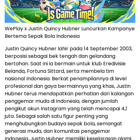
WePlay x Justin Quincy Hubner Luncurkan Kampanye
Bertema Sepak Bola Indonesia
Justin Quincy Hubner lahir pada 14 September 2003,
berposisi sebagai bek tengah dan gelandang
bertahan. Saat ini ia bermain untuk klub Eredivisie
Belanda, Fortuna Sittard, serta membela tim
nasional Indonesia. Berkat penampilannya di level
profesional dan gaya bermainnya yang khas, Justin
Hubner terus mendapatkan perhatian dari kalangan
penggemar muda di Indonesia, dengan jumlah
pengikut akun Instagram yang telah mencapai 4,1
juta. Sebagai salah satu figur penting yang
menghubungkan budaya sepak bola, semangat
generasi muda, dan komunitas penggemar
Indonesia, Justin Hubner memiliki keselarasan alami