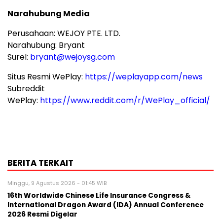
Narahubung Media
Perusahaan: WEJOY PTE. LTD.
Narahubung: Bryant
Surel:
bryant@wejoysg.com
Situs Resmi WePlay:
https://weplayapp.com/news
Subreddit
WePlay:
https://www.reddit.com/r/WePlay_official/
BERITA TERKAIT
Minggu, 9 Agustus 2026 - 01:45 WIB
16th Worldwide Chinese Life Insurance Congress &
International Dragon Award (IDA) Annual Conference
2026 Resmi Digelar