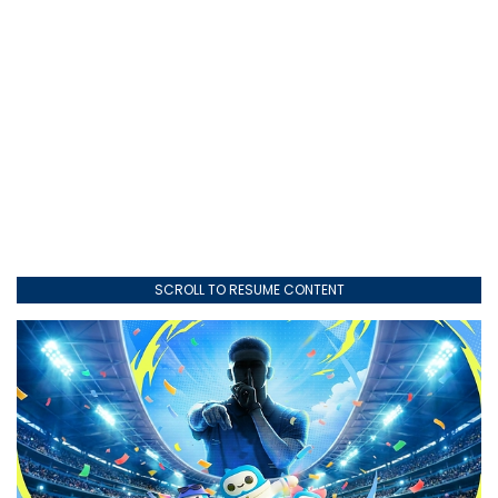
SCROLL TO RESUME CONTENT