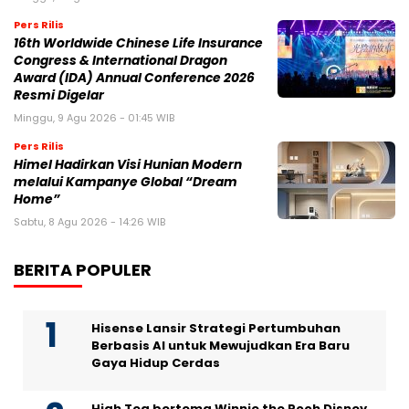
Pers Rilis
16th Worldwide Chinese Life Insurance
Congress & International Dragon
Award (IDA) Annual Conference 2026
Resmi Digelar
Minggu, 9 Agu 2026 - 01:45 WIB
Pers Rilis
Himel Hadirkan Visi Hunian Modern
melalui Kampanye Global “Dream
Home”
Sabtu, 8 Agu 2026 - 14:26 WIB
BERITA POPULER
Hisense Lansir Strategi Pertumbuhan
Berbasis AI untuk Mewujudkan Era Baru
Gaya Hidup Cerdas
High Tea bertema Winnie the Pooh Disney