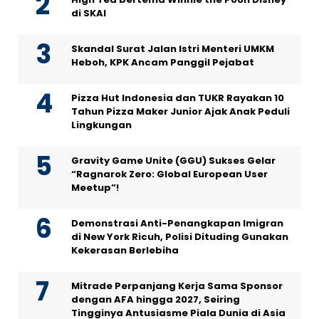
di SKAI
Skandal Surat Jalan Istri Menteri UMKM
Heboh, KPK Ancam Panggil Pejabat
Pizza Hut Indonesia dan TUKR Rayakan 10
Tahun Pizza Maker Junior Ajak Anak Peduli
Lingkungan
Gravity Game Unite (GGU) Sukses Gelar
“Ragnarok Zero: Global European User
Meetup”!
Demonstrasi Anti-Penangkapan Imigran
di New York Ricuh, Polisi Dituding Gunakan
Kekerasan Berlebiha
Mitrade Perpanjang Kerja Sama Sponsor
dengan AFA hingga 2027, Seiring
Tingginya Antusiasme Piala Dunia di Asia