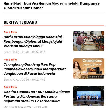
Himel Hadirkan Visi Hunian Modern melalui Kampanye
Global “Dream Home”
BERITA TERBARU
Pers Rilis
Dari Kertas Xuan hingga Desa Xidi,
Rombongan Diplomat Menjelajahi
Warisan Budaya Anhui
Senin, 10 Agu 2026 - 05:57 WIB
Pers Rilis
Changhong Gandeng Ikon Pop
Indonesia Rossa untuk Memperkuat
Jangkauan di Pasar Indonesia
Senin, 10 Agu 2026 - 04:22 WIB
Pers Rilis
Coolita Luncurkan FAST Media Alliance
Pertama di Indonesia Bersama
Sejumlah Stasiun TV Terkemuka
Minggu, 9 Agu 2026 - 23:49 WIB