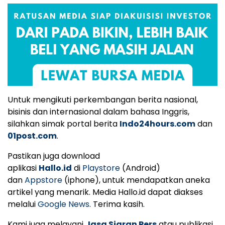
Untuk mengikuti perkembangan berita nasional,
bisinis dan internasional dalam bahasa Inggris,
silahkan simak portal berita
Indo24hours.com
dan
01post.com
.
Pastikan juga download
aplikasi
Hallo.id
di
Playstore
(Android)
dan
Appstore
(iphone), untuk mendapatkan aneka
artikel yang menarik. Media Hallo.id dapat diakses
melalui
Google News
. Terima kasih.
Kami juga melayani
Jasa Siaran Pers
atau publikasi