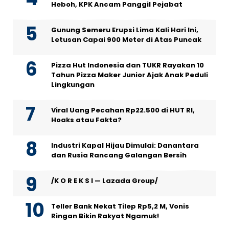
Heboh, KPK Ancam Panggil Pejabat
Gunung Semeru Erupsi Lima Kali Hari Ini,
Letusan Capai 900 Meter di Atas Puncak
Pizza Hut Indonesia dan TUKR Rayakan 10
Tahun Pizza Maker Junior Ajak Anak Peduli
Lingkungan
Viral Uang Pecahan Rp22.500 di HUT RI,
Hoaks atau Fakta?
Industri Kapal Hijau Dimulai: Danantara
dan Rusia Rancang Galangan Bersih
/K O R E K S I — Lazada Group/
Teller Bank Nekat Tilep Rp5,2 M, Vonis
Ringan Bikin Rakyat Ngamuk!