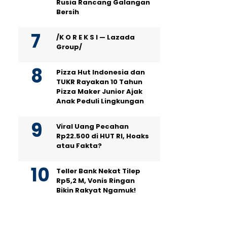
Rusia Rancang Galangan
Bersih
/K O R E K S I — Lazada
Group/
Pizza Hut Indonesia dan
TUKR Rayakan 10 Tahun
Pizza Maker Junior Ajak
Anak Peduli Lingkungan
Viral Uang Pecahan
Rp22.500 di HUT RI, Hoaks
atau Fakta?
Teller Bank Nekat Tilep
Rp5,2 M, Vonis Ringan
Bikin Rakyat Ngamuk!