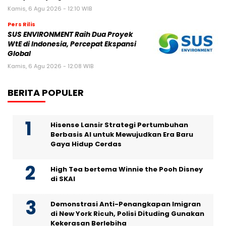
Kamis, 6 Agu 2026 - 12:10 WIB
Pers Rilis
SUS ENVIRONMENT Raih Dua Proyek
WtE di Indonesia, Percepat Ekspansi
Global
Kamis, 6 Agu 2026 - 12:08 WIB
BERITA POPULER
Hisense Lansir Strategi Pertumbuhan
Berbasis AI untuk Mewujudkan Era Baru
Gaya Hidup Cerdas
High Tea bertema Winnie the Pooh Disney
di SKAI
Demonstrasi Anti-Penangkapan Imigran
di New York Ricuh, Polisi Dituding Gunakan
Kekerasan Berlebiha