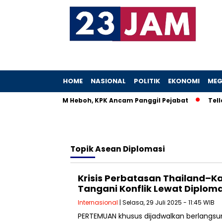
HOME
NASIONAL
POLITIK
EKONOMI
MEG
Istri Menteri UMKM Heboh, KPK Ancam Panggil Pejabat
Teller
Topik
Asean Diplomasi
Krisis Perbatasan Thailand–K
Tangani Konflik Lewat Diploma
Internasional
| Selasa, 29 Juli 2025 - 11:45 WIB
PERTEMUAN khusus dijadwalkan berlangsun