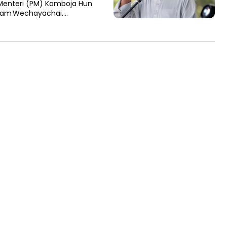
a Menteri (PM) Kamboja Hun
ham Wechayachai….