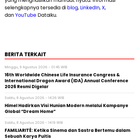
yang menghasilkan manfaat nyata. Informasi
selengkapnya tersedia di
blog
,
LinkedIn
,
X
,
dan
YouTube
Dataiku.
BERITA TERKAIT
Minggu, 9 Agustus 2026 - 01:45 WIB
16th Worldwide Chinese Life Insurance Congress &
International Dragon Award (IDA) Annual Conference
2026 Resmi Digelar
Sabtu, 8 Agustus 2026 - 14:26 WIB
Himel Hadirkan Visi Hunian Modern melalui Kampanye
Global “Dream Home”
Sabtu, 8 Agustus 2026 - 14:19 WIB
FAMILIARITÉ: Ketika Sinema dan Sastra Bertemu dalam
Sebuah Karya Puitis