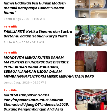
Himel Hadirkan Visi Hunian Modern
melalui Kampanye Global “Dream
Home”
Sabtu, 8 Agu 2026 - 14:26 WIB
Pers Rilis
FAMILIARITÉ: Ketika Sinema dan Sastra
Bertemu dalam Sebuah Karya Puitis
Sabtu, 8 Agu 2026 - 14:19 WIB
Pers Rilis
MONDEVITA MENGAKUISISI SAHAM
MAYORITAS DI UNDERSCORE DISTRICT,
PERUSAHAAN INDUK MAGLIANO,
SEBAGAI LANGKAH KEDUA DALAM
MEMBANGUN PLATFORM MEREK MEWAH ITALIA BARU
Jumat, 7 Agu 2026 - 09:32 WIB
Pers Rilis
HIKSEMI Tampilkan Solusi
Penyimpanan Data untuk Seluruh
Skenario di Ajang DTI Indonesia 2026,
Dukung Pengembangan AI di Asia