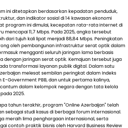
am ini ditetapkan berdasarkan kepadatan penduduk,
truktur, dan indikator sosial di 14 kawasan ekonomi
at program ini dimulai, kecepatan rata-rata internet di
ru mencapai 11,7 Mbps. Pada 2025, angka tersebut
h dari tujuh kali lipat menjadi 88,84 Mbps. Peningkatan
rong oleh pembangunan infrastruktur serat optik dalam
termasuk mengganti seluruh jaringan lama berbasis
 dengan jaringan serat optik. Kemajuan tersebut juga
a transformasi layanan publik digital. Dalam satu
 Azerbaijan melesat sembilan peringkat dalam Indeks
E-Government PBB, dan untuk pertama kalinya,
ercantum dalam kelompok negara dengan tata kelola
k pada 2025.
a tahun terakhir, program "Online Azerbaijan" telah
n sebagai studi kasus di berbagai forum internasional.
uga meraih lima penghargaan internasional, serta
gai contoh praktik bisnis oleh Harvard Business Review