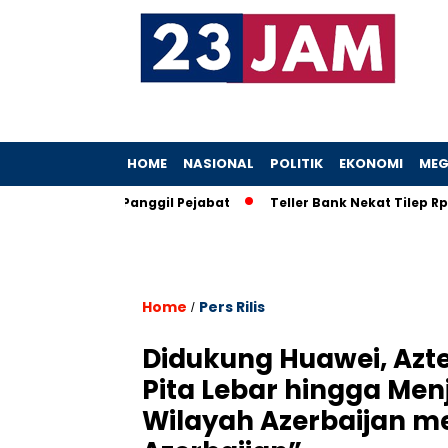
HOME
NASIONAL
POLITIK
EKONOMI
MEG
KPK Ancam Panggil Pejabat
Teller Bank Nekat Tilep Rp5,2 M, 
Home
Pers Rilis
/
Didukung Huawei, Azt
Pita Lebar hingga Me
Wilayah Azerbaijan me