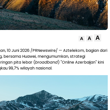
A
A
A
jan
,
10 Juni 2026
/PRNewswire/ — Aztelekom, bagian dari
g, bersama Huawei, mengumumkan, strategi
aringan pita lebar (
broadband
) "Online Azerbaijan" kini
kau 99,7% wilayah nasional.