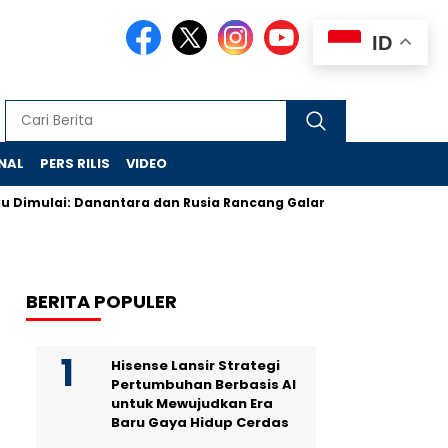
ID
NAL
PERS RILIS
VIDEO
ulai: Danantara dan Rusia Rancang Galangan Bersih
Demonstr
BERITA POPULER
Hisense Lansir Strategi
Pertumbuhan Berbasis AI
untuk Mewujudkan Era
Baru Gaya Hidup Cerdas