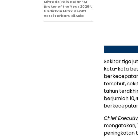
Mitrade Raih Gelar “AI
Broker of the Year 2026”,
Hadirkan MitradeGPT
Versi Terbaru di Asia
Sekitar tiga 
kota-kota bes
berkecepatan 
tersebut, sek
tahun terakhir
berjumlah 10,4
berkecepatan 
Chief Executiv
mengatakan, 
peningkatan t