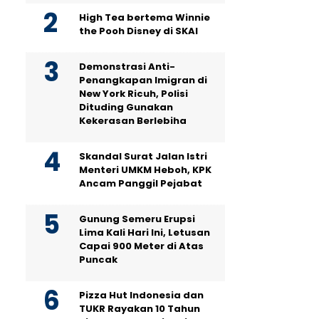
High Tea bertema Winnie
the Pooh Disney di SKAI
Demonstrasi Anti-
Penangkapan Imigran di
New York Ricuh, Polisi
Dituding Gunakan
Kekerasan Berlebiha
Skandal Surat Jalan Istri
Menteri UMKM Heboh, KPK
Ancam Panggil Pejabat
Gunung Semeru Erupsi
Lima Kali Hari Ini, Letusan
Capai 900 Meter di Atas
Puncak
Pizza Hut Indonesia dan
TUKR Rayakan 10 Tahun