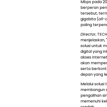
Mbps pada 2025
berperan pen
tersebut, ter
gigabita (
all-
paling terpenc
Director
, TEC
menjelaskan,
solusi untuk 
digital yang i
akses interne
akan mempero
serta berkont
depan yang le
Melalui solusi
membangun se
pengalihan sin
memenuhi kebu
rendah.