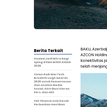
BAKU, Azerbai
Berita Terkait
AZCON Holdin
Huawei Jadi Mitra bagi
konektivitas j
Ajang GSMA M360 ASEAN
telah menjang
2026
Cision Raih MarTech
Breakthrough Awards
2026 untuk Pemantauan
dan Analisis Media
Sosial, Distribusi Siaran
Pers, dan AEO
Fair Finance Asia Desak
Perbankan Hentikan