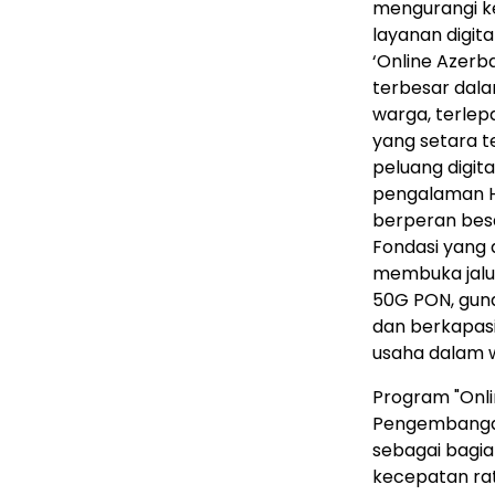
mengurangi ke
layanan digit
‘Online Azerb
terbesar dala
warga, terlep
yang setara t
peluang digita
pengalaman H
berperan besa
Fondasi yang 
membuka jalur
50G PON, guna
dan berkapas
usaha dalam w
Program "Onli
Pengembangan 
sebagai bagia
kecepatan rat