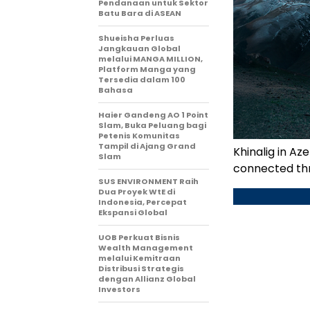
Pendanaan untuk Sektor
Batu Bara di ASEAN
Shueisha Perluas
Jangkauan Global
melalui MANGA MILLION,
Platform Manga yang
Tersedia dalam 100
Bahasa
Haier Gandeng AO 1 Point
Slam, Buka Peluang bagi
Petenis Komunitas
Tampil di Ajang Grand
Khinalig in Az
Slam
connected thr
SUS ENVIRONMENT Raih
Dua Proyek WtE di
Indonesia, Percepat
Ekspansi Global
UOB Perkuat Bisnis
Wealth Management
melalui Kemitraan
Distribusi Strategis
dengan Allianz Global
Investors