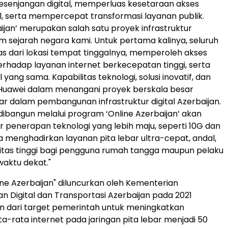
senjangan digital, memperluas kesetaraan akses
al, serta mempercepat transformasi layanan publik.
aijan’ merupakan salah satu proyek infrastruktur
m sejarah negara kami. Untuk pertama kalinya, seluruh
as dari lokasi tempat tinggalnya, memperoleh akses
erhadap layanan internet berkecepatan tinggi, serta
l yang sama. Kapabilitas teknologi, solusi inovatif, dan
uawei dalam menangani proyek berskala besar
r dalam pembangunan infrastruktur digital Azerbaijan.
dibangun melalui program ‘Online Azerbaijan’ akan
 penerapan teknologi yang lebih maju, seperti 10G dan
 menghadirkan layanan pita lebar ultra-cepat, andal,
itas tinggi bagi pengguna rumah tangga maupun pelaku
aktu dekat."
ne Azerbaijan" diluncurkan oleh Kementerian
Digital dan Transportasi Azerbaijan pada 2021
n dari target pemerintah untuk meningkatkan
a-rata internet pada jaringan pita lebar menjadi 50