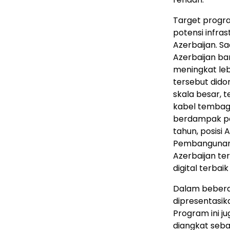
Target progr
potensi infras
Azerbaijan. Sa
Azerbaijan ba
meningkat lebi
tersebut dido
skala besar, 
kabel tembaga
berdampak pad
tahun, posisi
Pembangunan 
Azerbaijan t
digital terbai
Dalam beberap
dipresentasika
Program ini j
diangkat seba