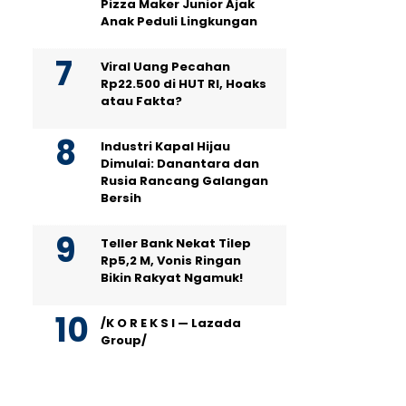
Pizza Maker Junior Ajak
Anak Peduli Lingkungan
Viral Uang Pecahan
Rp22.500 di HUT RI, Hoaks
atau Fakta?
Industri Kapal Hijau
Dimulai: Danantara dan
Rusia Rancang Galangan
Bersih
Teller Bank Nekat Tilep
Rp5,2 M, Vonis Ringan
Bikin Rakyat Ngamuk!
/K O R E K S I — Lazada
Group/