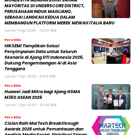
MONDEVITA MENGAKUISISI SAHAM
MAYORITAS DI UNDERSCORE DISTRICT,
PERUSAHAAN INDUK MAGLIANO,
SEBAGAI LANGKAH KEDUA DALAM
MEMBANGUN PLATFORM MEREK MEWAH ITALIA BARU
Jumat, 7 Agu 2026 - 09:32 WIB
Pers Rilis
HIKSEMI Tampilkan Solusi
Penyimpanan Data untuk Seluruh
Skenario di Ajang DTI Indonesia 2026,
Dukung Pengembangan AI di Asia
Tenggara
Jumat, 7 Agu 2026 - 04:14 WIB
Pers Rilis
Huawei Jadi Mitra bagi Ajang GSMA
M360 ASEAN 2026
Jumat, 7 Agu 2026 - 00:42 WIB
Pers Rilis
Cision Raih MarTech Breakthrough
Awards 2026 untuk Pemantauan dan
Analisis Media Sosial, Distribusi Siaran