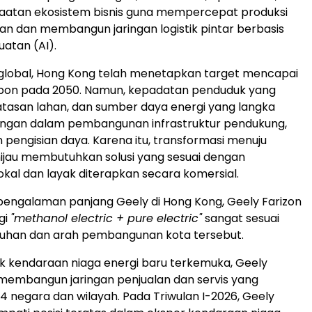
aatan ekosistem bisnis guna mempercepat produksi
n dan membangun jaringan logistik pintar berbasis
atan (AI).
 global, Hong Kong telah menetapkan target mencapai
arbon pada 2050. Namun, kepadatan penduduk yang
batasan lahan, dan sumber daya energi yang langka
angan dalam pembangunan infrastruktur pendukung,
n pengisian daya. Karena itu, transformasi menuju
hijau membutuhkan solusi yang sesuai dengan
lokal dan layak diterapkan secara komersial.
engalaman panjang Geely di Hong Kong, Geely Farizon
gi
"methanol electric + pure electric"
sangat sesuai
uhan dan arah pembangunan kota tersebut.
 kendaraan niaga energi baru terkemuka, Geely
 membangun jaringan penjualan dan servis yang
 negara dan wilayah. Pada Triwulan I-2026, Geely