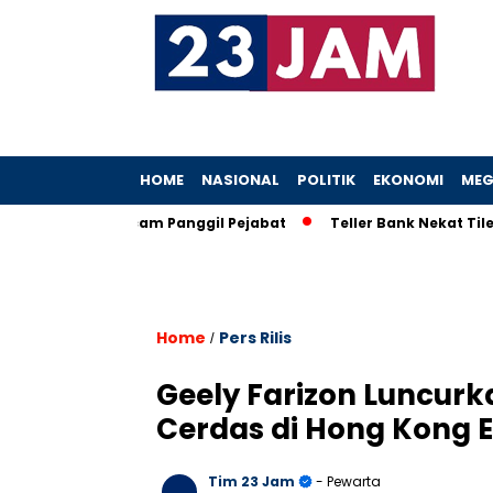
HOME
NASIONAL
POLITIK
EKONOMI
MEG
h, KPK Ancam Panggil Pejabat
Teller Bank Nekat Tilep Rp5,2
Home
Pers Rilis
/
Geely Farizon Luncurka
Cerdas di Hong Kong 
Tim 23 Jam
- Pewarta