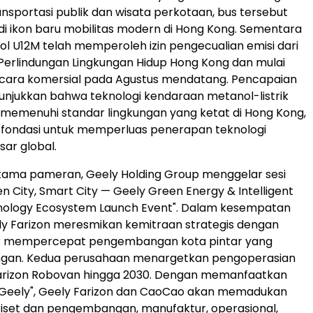
nsportasi publik dan wisata perkotaan, bus tersebut
i ikon baru mobilitas modern di Hong Kong. Sementara
nol U12M telah memperoleh izin pengecualian emisi dari
erlindungan Lingkungan Hidup Hong Kong dan mulai
ecara komersial pada Agustus mendatang. Pencapaian
njukkan bahwa teknologi kendaraan metanol-listrik
 memenuhi standar lingkungan yang ketat di Hong Kong,
 fondasi untuk memperluas penerapan teknologi
sar global.
tama pameran, Geely Holding Group menggelar sesi
n City, Smart City — Geely Green Energy & Intelligent
hnology Ecosystem Launch Event". Dalam kesempatan
ly Farizon meresmikan kemitraan strategis dengan
k mempercepat pengembangan kota pintar yang
ngan. Kedua perusahaan menargetkan pengoperasian
 Farizon Robovan hingga 2030. Dengan memanfaatkan
e Geely", Geely Farizon dan CaoCao akan memadukan
set dan pengembangan, manufaktur, operasional,