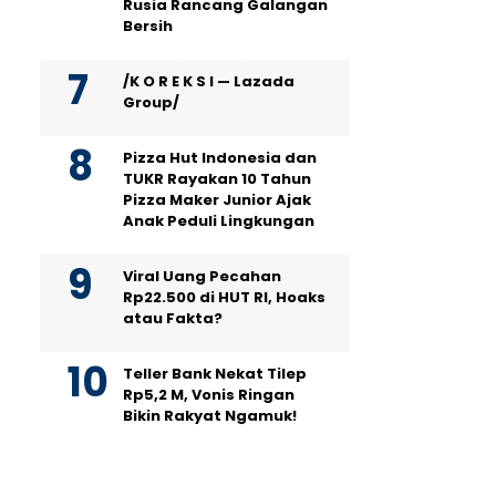
Rusia Rancang Galangan
Bersih
/K O R E K S I — Lazada
Group/
Pizza Hut Indonesia dan
TUKR Rayakan 10 Tahun
Pizza Maker Junior Ajak
Anak Peduli Lingkungan
Viral Uang Pecahan
Rp22.500 di HUT RI, Hoaks
atau Fakta?
Teller Bank Nekat Tilep
Rp5,2 M, Vonis Ringan
Bikin Rakyat Ngamuk!