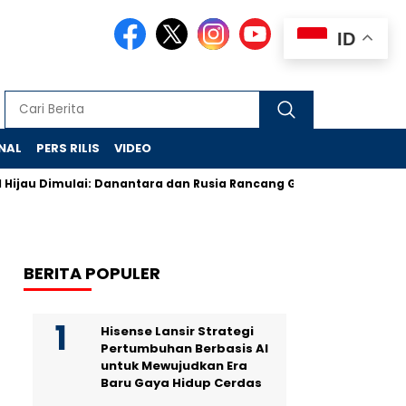
ID
NAL
PERS RILIS
VIDEO
Dimulai: Danantara dan Rusia Rancang Galangan Bersih
Demon
BERITA POPULER
Hisense Lansir Strategi
Pertumbuhan Berbasis AI
untuk Mewujudkan Era
Baru Gaya Hidup Cerdas