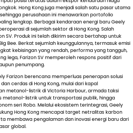
pati posisi teratas dalam ekspor kendaraan niaga
iongkok. Hong Kong juga menjadi salah satu pasar utama
 sehingga perusahaan ini menawarkan portofolio
aling lengkap. Berbagai kendaraan energi baru Geely
beroperasi di sejumlah sektor di Hong Kong. Salah
on SV. Produk ini telah dikirim secara bertahap untuk
Big Bee. Berkat sejumlah keunggulannya, termasuk emisi
ingkat kebisingan yang rendah, performa yang tangguh,
ang lega, Farizon SV memperoleh respons positif dari
aupun penumpang.
ely Farizon berencana memperluas penerapan solusi
u dan cerdas di Hong Kong, mulai dari kapal
 metanol-listrik di Victoria Harbour, armada taksi
s metanol-listrik untuk transportasi publik, hingga
nom seri Robo. Melalui ekosistem terintegrasi, Geely
ukung Hong Kong mencapai target netralitas karbon
rta membawa pengalaman dan inovasi energi baru dari
asar global.