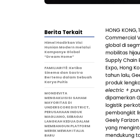
HONG KONG, 1
Berita Terkait
Commercial Ve
Himel Hadirkan Visi
global di seg
Hunian Modern melalui
mobilitas hij
Kampanye Global
“Dream Home”
Supply Chain 
Expo, Hong Kon
FAMILIARITÉ: Ketika
Sinema dan Sastra
tahun lalu, Ge
Bertemu dalam Sebuah
produk lengk
Karya Puitis
electric + pur
MONDEVITA
dipamerkan Ge
MENGAKUISISI SAHAM
MAYORITAS DI
logistik perk
UNDERSCORE DISTRICT,
pembangkit lis
PERUSAHAAN INDUK
MAGLIANO, SEBAGAI
Geely Farizon
LANGKAH KEDUA DALAM
MEMBANGUN PLATFORM
yang menginte
MEREK MEWAH ITALIA
mendukung tar
BARU