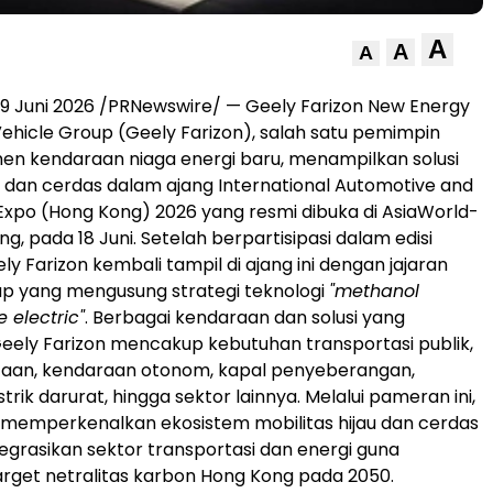
A
A
A
9 Juni 2026 /PRNewswire/ — Geely Farizon New Energy
hicle Group (Geely Farizon), salah satu pemimpin
men kendaraan niaga energi baru, menampilkan solusi
au dan cerdas dalam ajang International Automotive and
Expo (Hong Kong) 2026 yang resmi dibuka di AsiaWorld-
g, pada 18 Juni. Setelah berpartisipasi dalam edisi
ely Farizon kembali tampil di ajang ini dengan jajaran
ap yang mengusung strategi teknologi
"methanol
e electric"
. Berbagai kendaraan dan solusi yang
ely Farizon mencakup kebutuhan transportasi publik,
otaan, kendaraan otonom, kapal penyeberangan,
trik darurat, hingga sektor lainnya. Melalui pameran ini,
 memperkenalkan ekosistem mobilitas hijau dan cerdas
grasikan sektor transportasi dan energi guna
get netralitas karbon Hong Kong pada 2050.