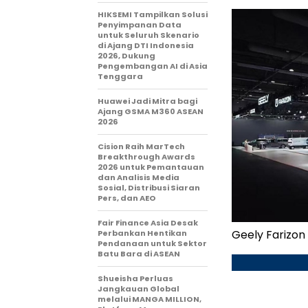
HIKSEMI Tampilkan Solusi
Penyimpanan Data
untuk Seluruh Skenario
di Ajang DTI Indonesia
2026, Dukung
Pengembangan AI di Asia
Tenggara
Huawei Jadi Mitra bagi
Ajang GSMA M360 ASEAN
2026
Cision Raih MarTech
Breakthrough Awards
2026 untuk Pemantauan
dan Analisis Media
Sosial, Distribusi Siaran
Pers, dan AEO
Fair Finance Asia Desak
Geely Farizon
Perbankan Hentikan
Pendanaan untuk Sektor
Batu Bara di ASEAN
Shueisha Perluas
Jangkauan Global
melalui MANGA MILLION,