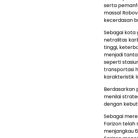
serta pemanf
massal Robova
kecerdasan bu
Sebagai kota
netralitas k
tinggi, keter
menjadi tant
seperti stasiu
transportasi 
karakteristik 
Berdasarkan p
menilai strate
dengan kebut
Sebagai merek
Farizon telah
menjangkau 64