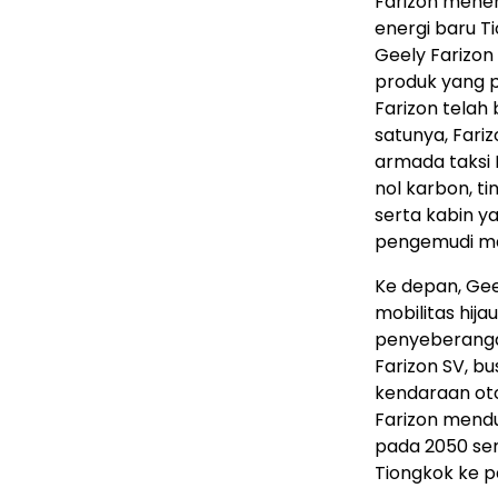
Farizon menem
energi baru T
Geely Farizon
produk yang p
Farizon telah 
satunya, Fariz
armada taksi 
nol karbon, t
serta kabin y
pengemudi m
Ke depan, Ge
mobilitas hija
penyeberangan
Farizon SV, bu
kendaraan oto
Farizon mend
pada 2050 se
Tiongkok ke p