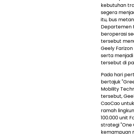
kebutuhan tra
segera menjad
itu, bus meta
Departemen P
beroperasi s
tersebut menu
Geely Farizon
serta menjadi
tersebut di pa
Pada hari per
bertajuk "Gree
Mobility Tec
tersebut, Gee
CaoCao untu
ramah lingku
100.000 unit
strategi "On
kemampuan ri