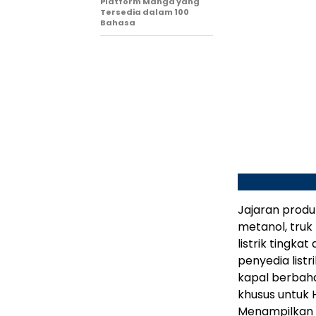
Platform Manga yang
Tersedia dalam 100
Bahasa
Jajaran produ
metanol, truk
listrik tingk
penyedia listr
kapal berbaha
khusus untuk 
Menampilkan d