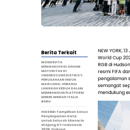
NEW YORK, 13 
Berita Terkait
World Cup 202
MONDEVITA
RGB di Hudson
MENGAKUISISI SAHAM
resmi FIFA da
MAYORITAS DI
UNDERSCORE DISTRICT,
pengalaman se
PERUSAHAAN INDUK
MAGLIANO, SEBAGAI
semangat sepa
LANGKAH KEDUA DALAM
mendukung eu
MEMBANGUN PLATFORM
MEREK MEWAH ITALIA
BARU
HIKSEMI Tampilkan Solusi
Penyimpanan Data
untuk Seluruh Skenario
di Ajang DTI Indonesia
2026, Dukung