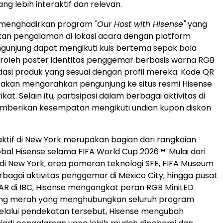
ng lebih interaktif dan relevan.
t menghadirkan program
"Our Host with Hisense"
yang
n pengalaman di lokasi acara dengan platform
engunjung dapat mengikuti kuis bertema sepak bola
oleh poster identitas penggemar berbasis warna RGB
si produk yang sesuai dengan profil mereka. Kode QR
 akan mengarahkan pengunjung ke situs resmi Hisense
kat. Selain itu, partisipasi dalam berbagai aktivitas di
emberikan kesempatan mengikuti undian kupon diskon
.
raktif di New York merupakan bagian dari rangkaian
al Hisense selama FIFA World Cup 2026™. Mulai dari
di New York, area pameran teknologi SFE, FIFA Museum
erbagai aktivitas penggemar di Mexico City, hingga pusat
AR di IBC, Hisense mengangkat peran RGB MiniLED
ng merah yang menghubungkan seluruh program
Melalui pendekatan tersebut, Hisense mengubah