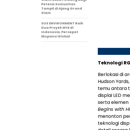
Petenis Komunitas
Tampil di Ajang Grand
Slam
SUS ENVIRONMENT Raih
Dua Proyek WtE di
Indonesia, Percepat
Ekspansi Global
Teknologi R
Berlokasi di a
Hudson Yards, 
temu antara t
displai LED m
serta elemen 
Begins with H
menonton pert
teknologi dis