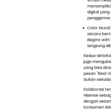
virtual mela
menampilkan
digital yan
penggemar
Color Mural:
secara ber
Begins with 
langsung dib
Kedua aktivit
juga menguba
yang bisa dir
pesan
"Real 
bukan sekadar
Kolaborasi ter
Hisense sebag
dengan sesam
konsumen dari