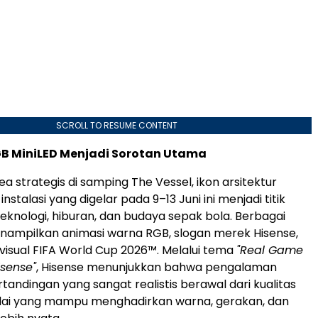
SCROLL TO RESUME CONTENT
GB MiniLED Menjadi Sorotan Utama
rea strategis di samping The Vessel, ikon arsitektur
instalasi yang digelar pada 9–13 Juni ini menjadi titik
eknologi, hiburan, dan budaya sepak bola. Berbagai
enampilkan animasi warna RGB, slogan merek Hisense,
visual FIFA World Cup 2026™. Melalui tema
"Real Game
isense"
, Hisense menunjukkan bahwa pengalaman
andingan yang sangat realistis berawal dari kualitas
plai yang mampu menghadirkan warna, gerakan, dan