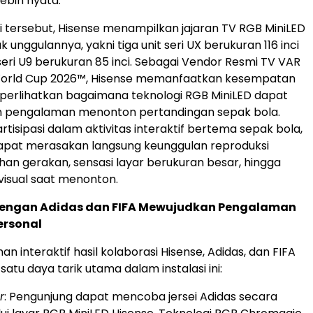
lebih nyata.
si tersebut, Hisense menampilkan jajaran TV RGB MiniLED
 unggulannya, yakni tiga unit seri UX berukuran 116 inci
 seri U9 berukuran 85 inci. Sebagai Vendor Resmi TV VAR
World Cup 2026™, Hisense memanfaatkan kesempatan
perlihatkan bagaimana teknologi RGB MiniLED dapat
 pengalaman menonton pertandingan sepak bola.
tisipasi dalam aktivitas interaktif bertema sepak bola,
apat merasakan langsung keunggulan reproduksi
ihan gerakan, sensasi layar berukuran besar, hingga
isual saat menonton.
dengan Adidas dan FIFA Mewujudkan Pengalaman
ersonal
 interaktif hasil kolaborasi Hisense, Adidas, dan FIFA
satu daya tarik utama dalam instalasi ini:
r
: Pengunjung dapat mencoba jersei Adidas secara