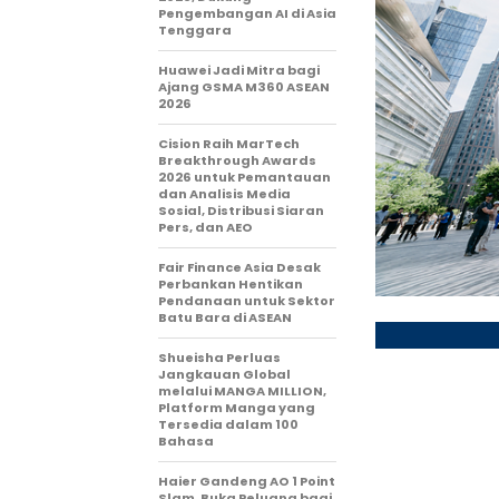
Pengembangan AI di Asia
Tenggara
Huawei Jadi Mitra bagi
Ajang GSMA M360 ASEAN
2026
Cision Raih MarTech
Breakthrough Awards
2026 untuk Pemantauan
dan Analisis Media
Sosial, Distribusi Siaran
Pers, dan AEO
Fair Finance Asia Desak
Perbankan Hentikan
Pendanaan untuk Sektor
Batu Bara di ASEAN
Shueisha Perluas
Jangkauan Global
melalui MANGA MILLION,
Platform Manga yang
Tersedia dalam 100
Bahasa
Haier Gandeng AO 1 Point
Slam, Buka Peluang bagi