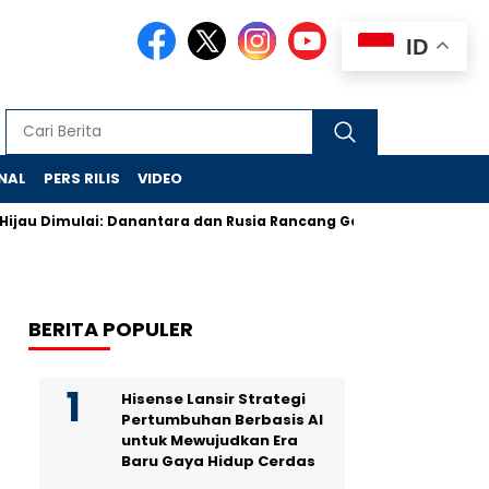
ID
NAL
PERS RILIS
VIDEO
mulai: Danantara dan Rusia Rancang Galangan Bersih
Demons
BERITA POPULER
Hisense Lansir Strategi
Pertumbuhan Berbasis AI
untuk Mewujudkan Era
Baru Gaya Hidup Cerdas