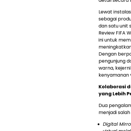
detail secara 
Lewat instala
sebagai produk
dan satu unit
Review FIFA 
ini untuk mem
meningkatkan
Dengan berpar
pengunjung d
warna, kejern
kenyamanan v
Kolaborasi 
yang Lebih P
Dua pengalaman
menjadi salah 
Digital Mirro