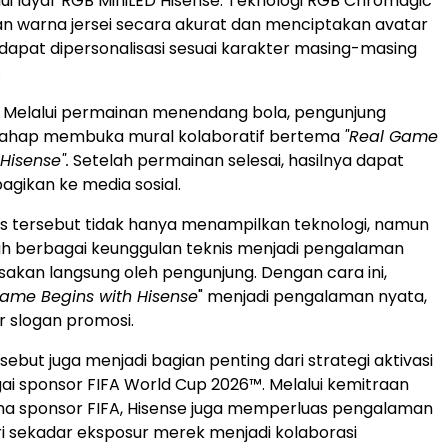
lui layar RGB MiniLED Hisense. Teknologi RGB Chromagic
 warna jersei secara akurat dan menciptakan avatar
g dapat dipersonalisasi sesuai karakter masing-masing
.
Melalui permainan menendang bola, pengunjung
tahap membuka mural kolaboratif bertema
"Real Game
Hisense".
Setelah permainan selesai, hasilnya dapat
agikan ke media sosial.
as tersebut tidak hanya menampilkan teknologi, namun
h berbagai keunggulan teknis menjadi pengalaman
asakan langsung oleh pengunjung. Dengan cara ini,
Game Begins with Hisense
" menjadi pengalaman nyata,
 slogan promosi.
sebut juga menjadi bagian penting dari strategi aktivasi
ai sponsor FIFA World Cup 2026™. Melalui kemitraan
a sponsor FIFA, Hisense juga memperluas pengalaman
 sekadar eksposur merek menjadi kolaborasi