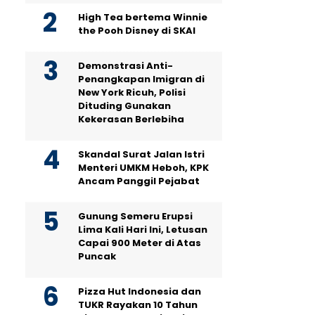
High Tea bertema Winnie
the Pooh Disney di SKAI
Demonstrasi Anti-
Penangkapan Imigran di
New York Ricuh, Polisi
Dituding Gunakan
Kekerasan Berlebiha
Skandal Surat Jalan Istri
Menteri UMKM Heboh, KPK
Ancam Panggil Pejabat
Gunung Semeru Erupsi
Lima Kali Hari Ini, Letusan
Capai 900 Meter di Atas
Puncak
Pizza Hut Indonesia dan
TUKR Rayakan 10 Tahun