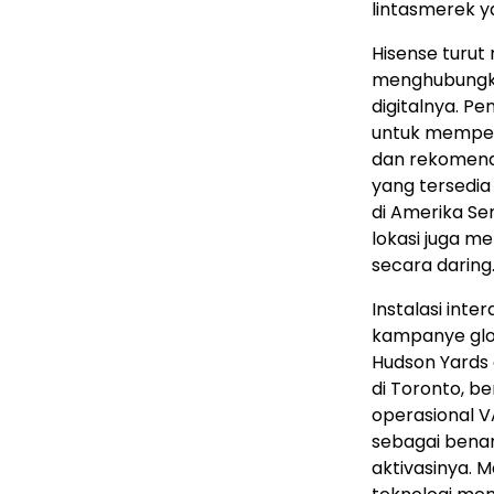
lintasmerek ya
Hisense turu
menghubungka
digitalnya. P
untuk memper
dan rekomenda
yang tersedia
di Amerika Seri
lokasi juga m
secara daring
Instalasi inte
kampanye glob
Hudson Yards 
di Toronto, b
operasional V
sebagai bena
aktivasinya. 