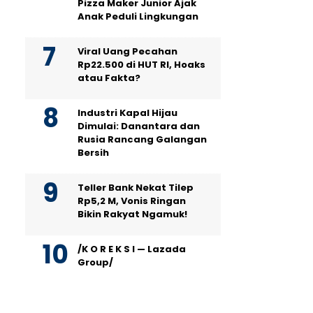
Pizza Maker Junior Ajak
Anak Peduli Lingkungan
Viral Uang Pecahan
Rp22.500 di HUT RI, Hoaks
atau Fakta?
Industri Kapal Hijau
Dimulai: Danantara dan
Rusia Rancang Galangan
Bersih
Teller Bank Nekat Tilep
Rp5,2 M, Vonis Ringan
Bikin Rakyat Ngamuk!
/K O R E K S I — Lazada
Group/