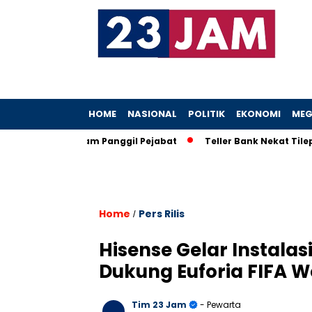
HOME
NASIONAL
POLITIK
EKONOMI
MEG
, KPK Ancam Panggil Pejabat
Teller Bank Nekat Tilep Rp5,2 M
Home
Pers Rilis
/
Hisense Gelar Instalas
Dukung Euforia FIFA W
Tim 23 Jam
- Pewarta