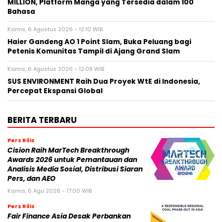
MILLION, Platform Manga yang Tersedia dalam 100
Bahasa
Kamis, 6 Agustus 2026 - 12:10 WIB
Haier Gandeng AO 1 Point Slam, Buka Peluang bagi
Petenis Komunitas Tampil di Ajang Grand Slam
Kamis, 6 Agustus 2026 - 12:08 WIB
SUS ENVIRONMENT Raih Dua Proyek WtE di Indonesia,
Percepat Ekspansi Global
BERITA TERBARU
Pers Rilis
Cision Raih MarTech Breakthrough
Awards 2026 untuk Pemantauan dan
Analisis Media Sosial, Distribusi Siaran
Pers, dan AEO
Kamis, 6 Agu 2026 - 17:00 WIB
Pers Rilis
Fair Finance Asia Desak Perbankan