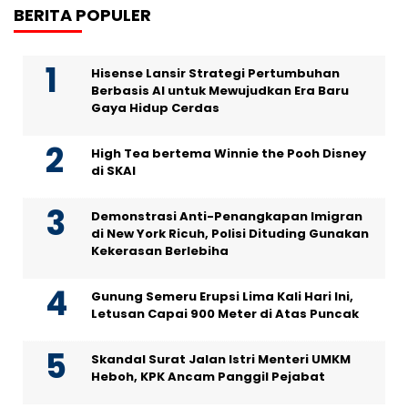
BERITA POPULER
Hisense Lansir Strategi Pertumbuhan
Berbasis AI untuk Mewujudkan Era Baru
Gaya Hidup Cerdas
High Tea bertema Winnie the Pooh Disney
di SKAI
Demonstrasi Anti-Penangkapan Imigran
di New York Ricuh, Polisi Dituding Gunakan
Kekerasan Berlebiha
Gunung Semeru Erupsi Lima Kali Hari Ini,
Letusan Capai 900 Meter di Atas Puncak
Skandal Surat Jalan Istri Menteri UMKM
Heboh, KPK Ancam Panggil Pejabat