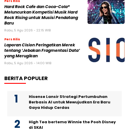
Pers Rilis
Hard Rock Cafe dan Coca-Cola®
Meluncurkan Kompetisi Musik Hard
Rock Rising untuk Musisi Pendatang
Baru
Rabu, 5 Agu 2026 - 22:15 WIB
Pers Rilis
Laporan Cision Peringatkan Merek
tentang ‘Jebakan Fragmentasi Data’
yang Merugikan
Rabu, 5 Agu 2026 - 14:00 WIB
BERITA POPULER
Hisense Lansir Strategi Pertumbuhan
Berbasis AI untuk Mewujudkan Era Baru
Gaya Hidup Cerdas
High Tea bertema Winnie the Pooh Disney
di SKAI