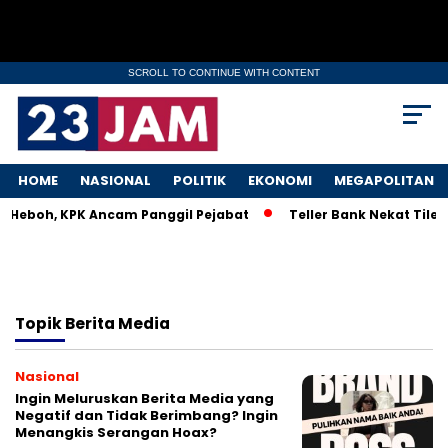
SCROLL TO CONTINUE WITH CONTENT
HOME
NASIONAL
POLITIK
EKONOMI
MEGAPOLITAN
M Heboh, KPK Ancam Panggil Pejabat
Teller Bank Nekat Tilep
Topik
Berita Media
Nasional
Ingin Meluruskan Berita Media yang
Negatif dan Tidak Berimbang? Ingin
Menangkis Serangan Hoax?