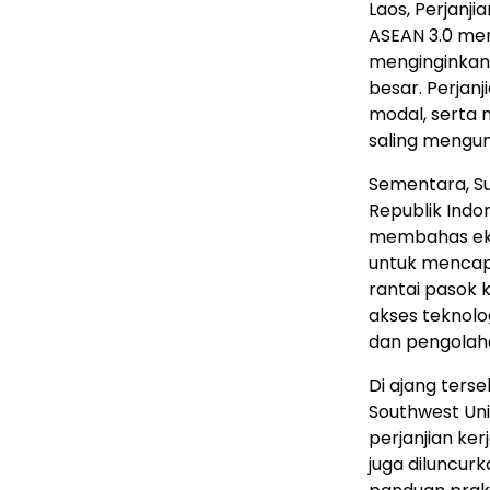
Laos, Perjanj
ASEAN 3.0 me
menginginkan 
besar. Perjanj
modal, serta
saling mengu
Sementara, Su
Republik Indo
membahas eko
untuk mencap
rantai pasok k
akses teknolog
dan pengolaha
Di ajang ters
Southwest Uni
perjanjian ke
juga diluncur