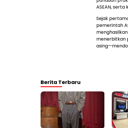
panduan prakt
ASEAN, serta 
Sejak pertama 
pemerintah AS
menghasilkan l
menerbitkan 
asing—mendor
Berita Terbaru