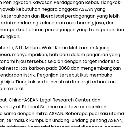
ian Peningkatan Kawasan Perdagangan Bebas Tiongkok-
njawab kebutuhan negara anggota ASEAN yang
keterbukaan dan liberalisasi perdagangan yang lebih
ian ini mendorong kelancaran arus barang, jasa, dan
 memperkuat aturan perdagangan yang transparan dan
ntungkan.
harto, S.H., M.Hum, Wakil Ketua Mahkamah Agung
nesia, menyampaikan, bab baru dalam perjanjian yang
nomi hijau tersebut sejalan dengan target
Indonesia
ai netralitas karbon pada 2060 dan mengembangkan
endaraan listrik. Perjanjian tersebut ikut membuka
i hijau Tiongkok serta investasi di energi terbarukan
n mineral.
ebut, China-ASEAN Legal Research Center dan
versity of Political Science and Law meresmikan
rja sama dengan mitra ASEAN. Beberapa publikasi utama
kan, termasuk kumpulan undang-undang penting ASEAN,