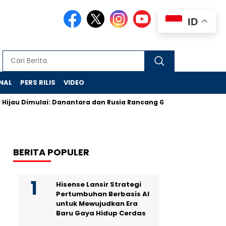
ID
NAL
PERS RILIS
VIDEO
imulai: Danantara dan Rusia Rancang Galangan Bersih
Demon
BERITA POPULER
Hisense Lansir Strategi
Pertumbuhan Berbasis AI
untuk Mewujudkan Era
Baru Gaya Hidup Cerdas