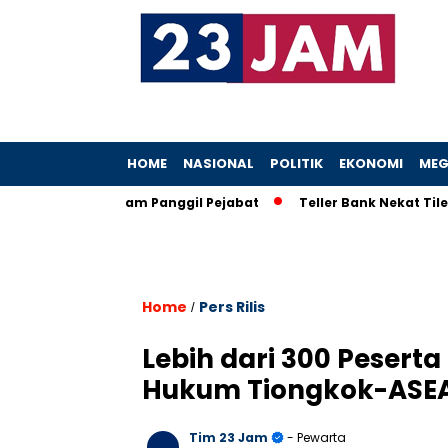
HOME
NASIONAL
POLITIK
EKONOMI
MEG
h, KPK Ancam Panggil Pejabat
Teller Bank Nekat Tilep Rp5,2 
Home
Pers Rilis
/
Lebih dari 300 Peserta
Hukum Tiongkok-ASEA
Tim 23 Jam
- Pewarta