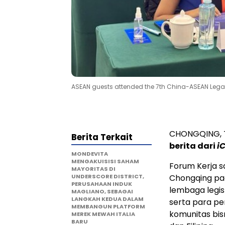
ASEAN guests attended the 7th China-ASEAN Lega
CHONGQING
,
Berita Terkait
berita dari
i
MONDEVITA
MENGAKUISISI SAHAM
Forum Kerja 
MAYORITAS DI
UNDERSCORE DISTRICT,
Chongqing
pad
PERUSAHAAN INDUK
lembaga legis
MAGLIANO, SEBAGAI
LANGKAH KEDUA DALAM
serta para pe
MEMBANGUN PLATFORM
komunitas bis
MEREK MEWAH ITALIA
BARU