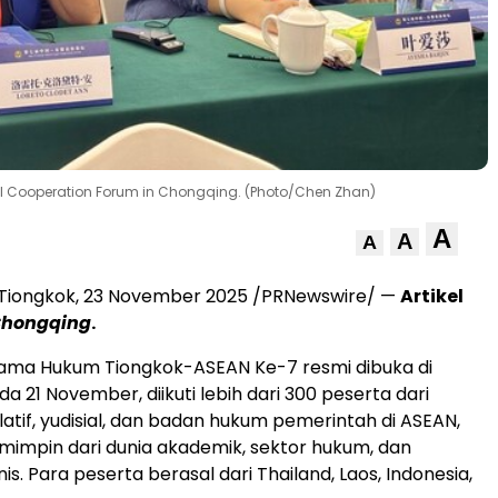
l Cooperation Forum in Chongqing. (Photo/Chen Zhan)
A
A
A
 Tiongkok,
23 November 2025
/PRNewswire/ —
Artikel
Chongqing
.
sama Hukum Tiongkok-ASEAN Ke-7 resmi dibuka di
a 21 November, diikuti lebih dari 300 peserta dari
latif, yudisial, dan badan hukum pemerintah di ASEAN,
mimpin dari dunia akademik, sektor hukum, dan
nis. Para peserta berasal dari
Thailand
,
Laos
,
Indonesia
,