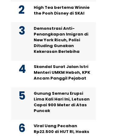
High Tea bertema Winnie
the Pooh Disney di SKAI
Demonstrasi Anti-
Penangkapan Imigran di
New York Ricuh, Polisi
Dituding Gunakan
Kekerasan Berlebiha
Skandal Surat Jalan Istri
Menteri UMKM Heboh, KPK
Ancam Panggil Pejabat
Gunung Semeru Erupsi
Lima Kali Hari Ini, Letusan
Capai 900 Meter di Atas
Puncak
Viral Uang Pecahan
Rp22.500 di HUT RI, Hoaks