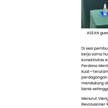
ASEAN gues
Di sesi pemb
kerja sama hu
konektivitas 
Perdana Mente
kuat—terutama
perdagangan 
mendukung akt
bisnis sehing
Menurut Vieng
Revolusioner 