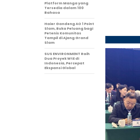
Platform Manga yang
Tersedia dalam 100
Bahasa
Haier Gandeng AO 1 Point
Slam, Buka Peluang bagi
Petenis Komunitas
Tampil di Ajang Grand
Slam
SUS ENVIRONMENT Raih
Dua Proyek WtE di
Indonesia, Percepat
Ekspansi Global