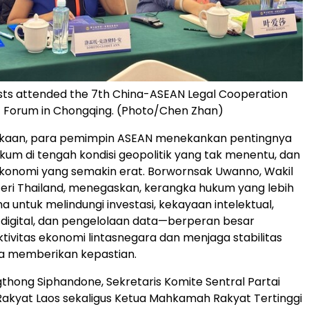
ts attended the 7th China-ASEAN Legal Cooperation
Forum in Chongqing. (Photo/Chen Zhan)
ukaan, para pemimpin ASEAN menekankan pentingnya
kum di tengah kondisi geopolitik yang tak menentu, dan
ekonomi yang semakin erat. Borwornsak Uwanno, Wakil
ri Thailand, menegaskan, kerangka hukum yang lebih
 untuk melindungi investasi, kekayaan intelektual,
digital, dan pengelolaan data—berperan besar
ivitas ekonomi lintasnegara dan menjaga stabilitas
ga memberikan kepastian.
thong Siphandone, Sekretaris Komite Sentral Partai
Rakyat Laos sekaligus Ketua Mahkamah Rakyat Tertinggi