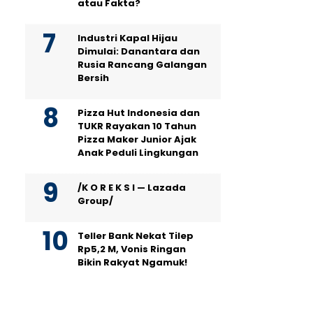
atau Fakta?
Industri Kapal Hijau
Dimulai: Danantara dan
Rusia Rancang Galangan
Bersih
Pizza Hut Indonesia dan
TUKR Rayakan 10 Tahun
Pizza Maker Junior Ajak
Anak Peduli Lingkungan
/K O R E K S I — Lazada
Group/
Teller Bank Nekat Tilep
Rp5,2 M, Vonis Ringan
Bikin Rakyat Ngamuk!