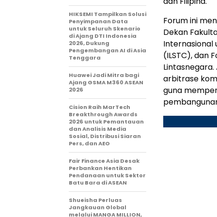
dan Filipina.
HIKSEMI Tampilkan Solusi
Forum ini me
Penyimpanan Data
untuk Seluruh Skenario
Dekan Fakult
di Ajang DTI Indonesia
Internasional
2026, Dukung
Pengembangan AI di Asia
(ILSTC), dan 
Tenggara
Lintasnegara
Huawei Jadi Mitra bagi
arbitrase kom
Ajang GSMA M360 ASEAN
guna memperk
2026
pembangunan
Cision Raih MarTech
Breakthrough Awards
2026 untuk Pemantauan
dan Analisis Media
Sosial, Distribusi Siaran
Pers, dan AEO
Fair Finance Asia Desak
Perbankan Hentikan
Pendanaan untuk Sektor
Batu Bara di ASEAN
Shueisha Perluas
Jangkauan Global
melalui MANGA MILLION,