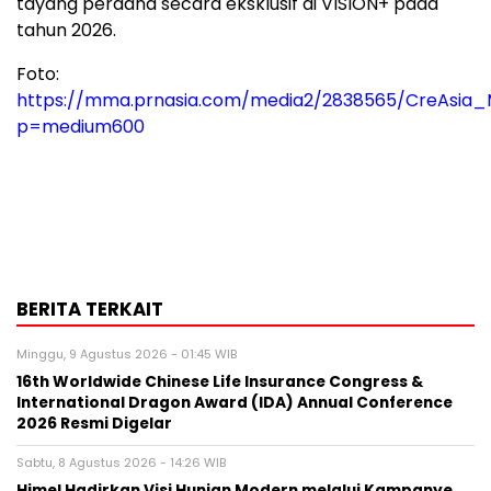
tayang perdana secara eksklusif di VISION+ pada
tahun 2026.
Foto:
https://mma.prnasia.com/media2/2838565/CreAsia
p=medium600
BERITA TERKAIT
Minggu, 9 Agustus 2026 - 01:45 WIB
16th Worldwide Chinese Life Insurance Congress &
International Dragon Award (IDA) Annual Conference
2026 Resmi Digelar
Sabtu, 8 Agustus 2026 - 14:26 WIB
Himel Hadirkan Visi Hunian Modern melalui Kampanye