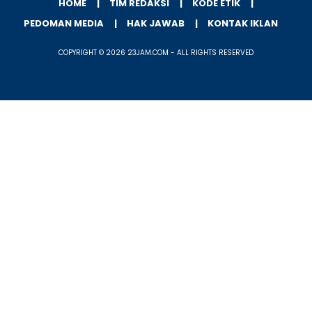
HOME
TIM REDAKSI
KODE ETIK
PEDOMAN MEDIA
HAK JAWAB
KONTAK IKLAN
COPYRIGHT © 2026 23JAM.COM - ALL RIGHTS RESERVED