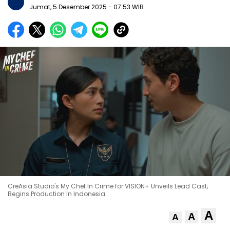
Jumat, 5 Desember 2025
- 07:53 WIB
CreAsia Studio's My Chef In Crime for VISION+ Unveils Lead Cast;
Begins Production In Indonesia
A
A
A