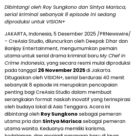
Dibintangi oleh Roy Sungkono dan
Sintya Marisca
,
serial kriminal sebanyak 8 episode ini sedang
diproduksi untuk VISION+
JAKARTA, Indonesia
,
5 Desember 2025
/PRNewswire/
– CreAsia Studio, diluncurkan oleh
Deepak Dhar
dan
Banijay Entertainment, mengumumkan pemain
utama untuk serial drama kriminal baru
My Chef in
Crime Indonesia
, yang secara resmi mulai diproduksi
pada tanggal
26 November 2025
di
Jakarta
.
Ditugaskan oleh VISION+, serial berdurasi 40 menit
sebanyak 8 episode ini merupakan pencapaian
penting bagi CreAsia Studio dalam membuat
serangkaian format naskah inovatif yang terinspirasi
oleh budaya lokal di
Asia Tenggara
. Acara ini
dibintangi oleh
Roy Sungkono
sebagai pemeran
utama pria dan
Sintya Marisca
sebagai pemeran
utama wanita. Keduanya memiliki karisma,
kedalaman, dan menjadi pasangan baru di layar