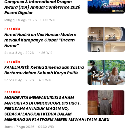
Congress & International Dragon
Award (IDA) Annual Conference 2026
Resmi Digelar
Minggu, 9 Agu 2026 - 01:45 WIB
Pers Rilis
Himel Hadirkan Visi Hunian Modern
melalui Kampanye Global “Dream
Home”
Sabtu, 8 Agu 2026 - 14:26 WIB
Pers Rilis
FAMILIARITÉ: Ketika Sinema dan Sastra
Bertemu dalam Sebuah Karya Puitis
Sabtu, 8 Agu 2026 - 14:19 WIB
Pers Rilis
MONDEVITA MENGAKUISISI SAHAM
MAYORITAS DI UNDERSCORE DISTRICT,
PERUSAHAAN INDUK MAGLIANO,
SEBAGAI LANGKAH KEDUA DALAM
MEMBANGUN PLATFORM MEREK MEWAH ITALIA BARU
Jumat, 7 Agu 2026 - 09:32 WIB