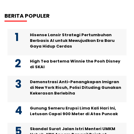
BERITA POPULER
Hisense Lansir Strategi Pertumbuhan
Berbasis AI untuk Mewujudkan Era Baru
Gaya Hidup Cerdas
High Tea bertema Winnie the Pooh Disney
di SKAI
Demonstrasi Anti-Penangkapan Imigran
di New York Ricuh, Polisi Dituding Gunakan
Kekerasan Berlebiha
Gunung Semeru Erupsi Lima Kali Hari Ini,
Letusan Capai 900 Meter di Atas Puncak
Skandal Surat Jalan Istri Menteri UMKM