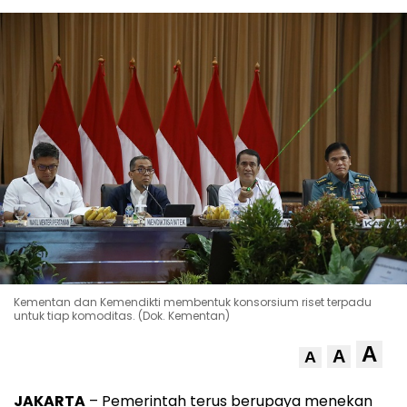
Kementan dan Kemendikti membentuk konsorsium riset terpadu
untuk tiap komoditas. (Dok. Kementan)
A
A
A
JAKARTA
– Pemerintah terus berupaya menekan