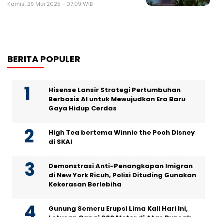
Kamis, 29 Mei 2025 - 07:09 WIB
BERITA POPULER
Hisense Lansir Strategi Pertumbuhan
Berbasis AI untuk Mewujudkan Era Baru
Gaya Hidup Cerdas
High Tea bertema Winnie the Pooh Disney
di SKAI
Demonstrasi Anti-Penangkapan Imigran
di New York Ricuh, Polisi Dituding Gunakan
Kekerasan Berlebiha
Gunung Semeru Erupsi Lima Kali Hari Ini,