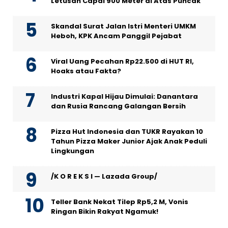
Letusan Capai 900 Meter di Atas Puncak
Skandal Surat Jalan Istri Menteri UMKM
Heboh, KPK Ancam Panggil Pejabat
Viral Uang Pecahan Rp22.500 di HUT RI,
Hoaks atau Fakta?
Industri Kapal Hijau Dimulai: Danantara
dan Rusia Rancang Galangan Bersih
Pizza Hut Indonesia dan TUKR Rayakan 10
Tahun Pizza Maker Junior Ajak Anak Peduli
Lingkungan
/K O R E K S I — Lazada Group/
Teller Bank Nekat Tilep Rp5,2 M, Vonis
Ringan Bikin Rakyat Ngamuk!