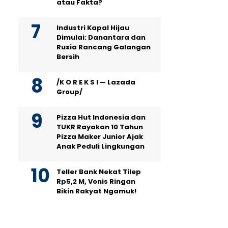
atau Fakta?
Industri Kapal Hijau
Dimulai: Danantara dan
Rusia Rancang Galangan
Bersih
/K O R E K S I — Lazada
Group/
Pizza Hut Indonesia dan
TUKR Rayakan 10 Tahun
Pizza Maker Junior Ajak
Anak Peduli Lingkungan
Teller Bank Nekat Tilep
Rp5,2 M, Vonis Ringan
Bikin Rakyat Ngamuk!