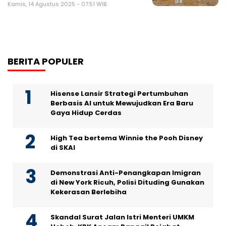
Kamis, 14 Agustus 2025 - 07:51 WIB
BERITA POPULER
Hisense Lansir Strategi Pertumbuhan
Berbasis AI untuk Mewujudkan Era Baru
Gaya Hidup Cerdas
High Tea bertema Winnie the Pooh Disney
di SKAI
Demonstrasi Anti-Penangkapan Imigran
di New York Ricuh, Polisi Dituding Gunakan
Kekerasan Berlebiha
Skandal Surat Jalan Istri Menteri UMKM