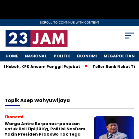
SCROLL TO CONTINUE WITH CONTENT
HOME
NASIONAL
POLITIK
EKONOMI
MEGAPOLITAN
KM Heboh, KPK Ancam Panggil Pejabat
Teller Bank Nekat Tile
Topik
Asep Wahyuwijaya
Ekonomi
Warga Antre Berpanas-panasan
untuk Beli Elpiji 3 Kg, Politisi NasDem
Yakin Presiden Prabowo Tak Tega