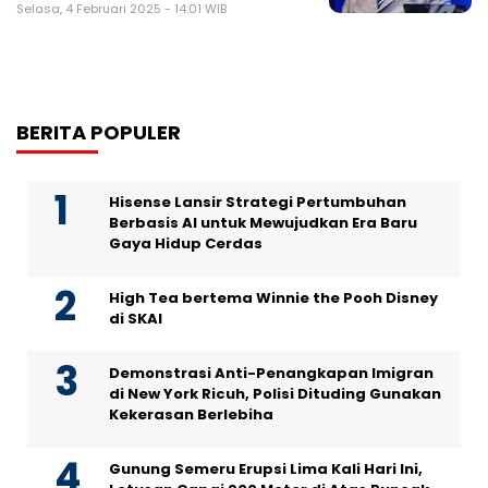
Selasa, 4 Februari 2025 - 14:01 WIB
BERITA POPULER
Hisense Lansir Strategi Pertumbuhan
Berbasis AI untuk Mewujudkan Era Baru
Gaya Hidup Cerdas
High Tea bertema Winnie the Pooh Disney
di SKAI
Demonstrasi Anti-Penangkapan Imigran
di New York Ricuh, Polisi Dituding Gunakan
Kekerasan Berlebiha
Gunung Semeru Erupsi Lima Kali Hari Ini,