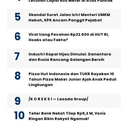
Letusan Capai 900 Meter di Atas Puncak
Skandal Surat Jalan Istri Menteri UMKM
Heboh, KPK Ancam Panggil Pejabat
Viral Uang Pecahan Rp22.500 di HUT RI,
Hoaks atau Fakta?
Industri Kapal Hijau Dimulai: Danantara
dan Rusia Rancang Galangan Bersih
Pizza Hut Indonesia dan TUKR Rayakan 10
Tahun Pizza Maker Junior Ajak Anak Peduli
Lingkungan
/K O R E K S I — Lazada Group/
Teller Bank Nekat Tilep Rp5,2 M, Vonis
Ringan Bikin Rakyat Ngamuk!