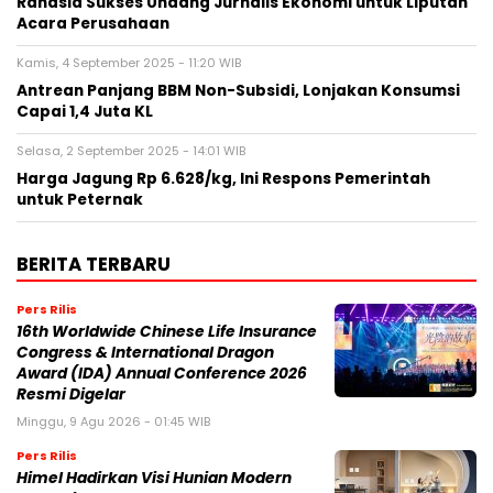
Rahasia Sukses Undang Jurnalis Ekonomi untuk Liputan
Acara Perusahaan
Kamis, 4 September 2025 - 11:20 WIB
Antrean Panjang BBM Non-Subsidi, Lonjakan Konsumsi
Capai 1,4 Juta KL
Selasa, 2 September 2025 - 14:01 WIB
Harga Jagung Rp 6.628/kg, Ini Respons Pemerintah
untuk Peternak
BERITA TERBARU
Pers Rilis
16th Worldwide Chinese Life Insurance
Congress & International Dragon
Award (IDA) Annual Conference 2026
Resmi Digelar
Minggu, 9 Agu 2026 - 01:45 WIB
Pers Rilis
Himel Hadirkan Visi Hunian Modern