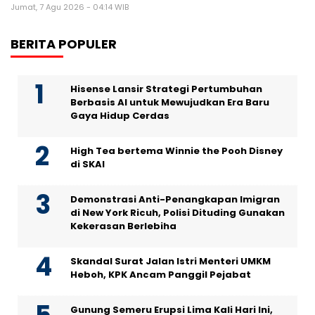
Jumat, 7 Agu 2026 - 04:14 WIB
BERITA POPULER
Hisense Lansir Strategi Pertumbuhan
Berbasis AI untuk Mewujudkan Era Baru
Gaya Hidup Cerdas
High Tea bertema Winnie the Pooh Disney
di SKAI
Demonstrasi Anti-Penangkapan Imigran
di New York Ricuh, Polisi Dituding Gunakan
Kekerasan Berlebiha
Skandal Surat Jalan Istri Menteri UMKM
Heboh, KPK Ancam Panggil Pejabat
Gunung Semeru Erupsi Lima Kali Hari Ini,