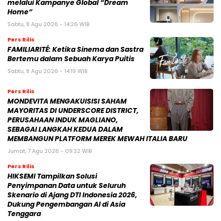
melalui Kampanye Global “Dream
Home”
Sabtu, 8 Agu 2026 - 14:26 WIB
Pers Rilis
FAMILIARITÉ: Ketika Sinema dan Sastra
Bertemu dalam Sebuah Karya Puitis
Sabtu, 8 Agu 2026 - 14:19 WIB
Pers Rilis
MONDEVITA MENGAKUISISI SAHAM
MAYORITAS DI UNDERSCORE DISTRICT,
PERUSAHAAN INDUK MAGLIANO,
SEBAGAI LANGKAH KEDUA DALAM
MEMBANGUN PLATFORM MEREK MEWAH ITALIA BARU
Jumat, 7 Agu 2026 - 09:32 WIB
Pers Rilis
HIKSEMI Tampilkan Solusi
Penyimpanan Data untuk Seluruh
Skenario di Ajang DTI Indonesia 2026,
Dukung Pengembangan AI di Asia
Tenggara