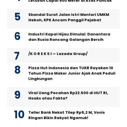
Letusan Capai 900 Meter di Atas Puncak
Skandal Surat Jalan Istri Menteri UMKM
Heboh, KPK Ancam Panggil Pejabat
Industri Kapal Hijau Dimulai: Danantara
dan Rusia Rancang Galangan Bersih
/K O R E K S I — Lazada Group/
Pizza Hut Indonesia dan TUKR Rayakan 10
Tahun Pizza Maker Junior Ajak Anak Peduli
Lingkungan
Viral Uang Pecahan Rp22.500 di HUT RI,
Hoaks atau Fakta?
Teller Bank Nekat Tilep Rp5,2 M, Vonis
Ringan Bikin Rakyat Ngamuk!