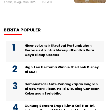
Kamis, 14 Agustus 2025 - 07:51 WIB
BERITA POPULER
Hisense Lansir Strategi Pertumbuhan
Berbasis AI untuk Mewujudkan Era Baru
Gaya Hidup Cerdas
High Tea bertema Winnie the Pooh Disney
di SKAI
Demonstrasi Anti-Penangkapan Imigran
di New York Ricuh, Polisi Dituding Gunakan
Kekerasan Berlebiha
Gunung Semeru Erupsi Lima Kali Hari Ini,