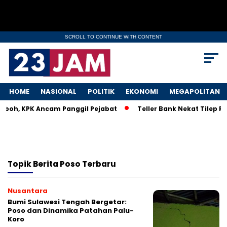
SCROLL TO CONTINUE WITH CONTENT
HOME
NASIONAL
POLITIK
EKONOMI
MEGAPOLITAN
Heboh, KPK Ancam Panggil Pejabat
Teller Bank Nekat Tilep Rp
Topik
Berita Poso Terbaru
Nusantara
Bumi Sulawesi Tengah Bergetar:
Poso dan Dinamika Patahan Palu-
Koro