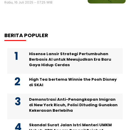
Rabu, 16 Juli 2025 - 07:25 WIB
BERITA POPULER
Hisense Lansir Strategi Pertumbuhan
Berbasis AI untuk Mewujudkan Era Baru
Gaya Hidup Cerdas
High Tea bertema Winnie the Pooh Disney
di SKAI
Demonstrasi Anti-Penangkapan Imigran
di New York Ricuh, Polisi Dituding Gunakan
Kekerasan Berlebiha
Skandal Surat Jalan Istri Menteri UMKM