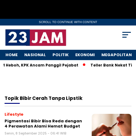
SCROLL TO CONTINUE WITH CONTENT
HOME
NASIONAL
POLITIK
EKONOMI
MEGAPOLITAN
KM Heboh, KPK Ancam Panggil Pejabat
Teller Bank Nekat Tile
Topik
Bibir Cerah Tanpa Lipstik
Lifestyle
Pigmentasi Bibir Bisa Reda dengan
4 Perawatan Alami Hemat Budget
Senin, 8 September 2025 - 06:41 WIB