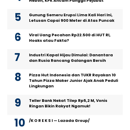
Heboh, KPK Ancam Panggil Pejabat
Gunung Semeru Erupsi Lima Kali Hari Ini,
Letusan Capai 900 Meter di Atas Puncak
Viral Uang Pecahan Rp22.500 di HUT RI,
Hoaks atau Fakta?
Industri Kapal Hijau Dimulai: Danantara
dan Rusia Rancang Galangan Bersih
Pizza Hut Indonesia dan TUKR Rayakan 10
Tahun Pizza Maker Junior Ajak Anak Peduli
Lingkungan
Teller Bank Nekat Tilep Rp5,2 M, Vonis
Ringan Bikin Rakyat Ngamuk!
/K O R E K S I — Lazada Group/