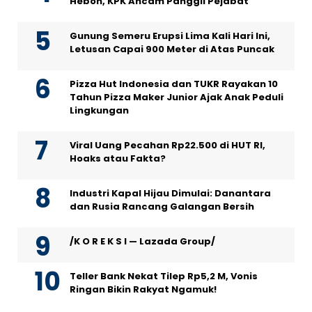
Heboh, KPK Ancam Panggil Pejabat
Gunung Semeru Erupsi Lima Kali Hari Ini,
Letusan Capai 900 Meter di Atas Puncak
Pizza Hut Indonesia dan TUKR Rayakan 10
Tahun Pizza Maker Junior Ajak Anak Peduli
Lingkungan
Viral Uang Pecahan Rp22.500 di HUT RI,
Hoaks atau Fakta?
Industri Kapal Hijau Dimulai: Danantara
dan Rusia Rancang Galangan Bersih
/K O R E K S I — Lazada Group/
Teller Bank Nekat Tilep Rp5,2 M, Vonis
Ringan Bikin Rakyat Ngamuk!