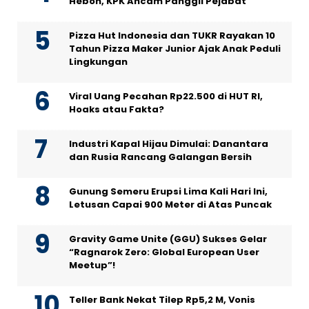
Heboh, KPK Ancam Panggil Pejabat
Pizza Hut Indonesia dan TUKR Rayakan 10
Tahun Pizza Maker Junior Ajak Anak Peduli
Lingkungan
Viral Uang Pecahan Rp22.500 di HUT RI,
Hoaks atau Fakta?
Industri Kapal Hijau Dimulai: Danantara
dan Rusia Rancang Galangan Bersih
Gunung Semeru Erupsi Lima Kali Hari Ini,
Letusan Capai 900 Meter di Atas Puncak
Gravity Game Unite (GGU) Sukses Gelar
“Ragnarok Zero: Global European User
Meetup”!
Teller Bank Nekat Tilep Rp5,2 M, Vonis