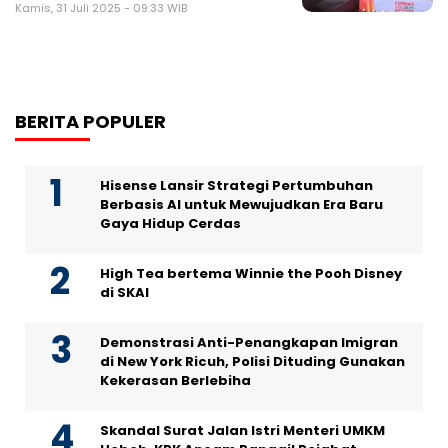
Kamis, 31 Juli 2025 - 09:33 WIB
BERITA POPULER
Hisense Lansir Strategi Pertumbuhan
Berbasis AI untuk Mewujudkan Era Baru
Gaya Hidup Cerdas
High Tea bertema Winnie the Pooh Disney
di SKAI
Demonstrasi Anti-Penangkapan Imigran
di New York Ricuh, Polisi Dituding Gunakan
Kekerasan Berlebiha
Skandal Surat Jalan Istri Menteri UMKM