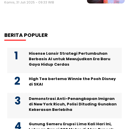
Kamis, 31 Juli 2025 - 09:33 WIB
BERITA POPULER
Hisense Lansir Strategi Pertumbuhan
Berbasis AI untuk Mewujudkan Era Baru
Gaya Hidup Cerdas
High Tea bertema Winnie the Pooh Disney
di SKAI
Demonstrasi Anti-Penangkapan Imigran
di New York Ricuh, Polisi Dituding Gunakan
Kekerasan Berlebiha
Gunung Semeru Erupsi Lima Kali Hari Ini,