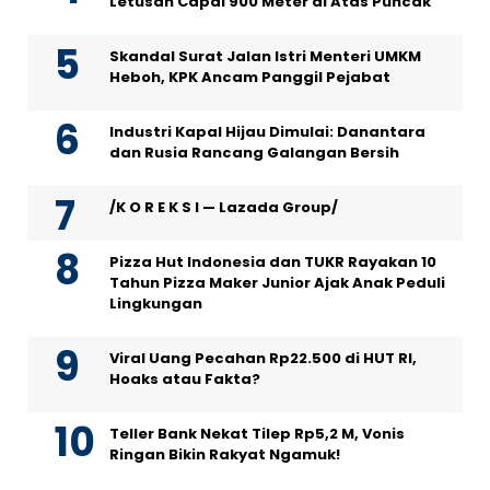
Letusan Capai 900 Meter di Atas Puncak
Skandal Surat Jalan Istri Menteri UMKM
Heboh, KPK Ancam Panggil Pejabat
Industri Kapal Hijau Dimulai: Danantara
dan Rusia Rancang Galangan Bersih
/K O R E K S I — Lazada Group/
Pizza Hut Indonesia dan TUKR Rayakan 10
Tahun Pizza Maker Junior Ajak Anak Peduli
Lingkungan
Viral Uang Pecahan Rp22.500 di HUT RI,
Hoaks atau Fakta?
Teller Bank Nekat Tilep Rp5,2 M, Vonis
Ringan Bikin Rakyat Ngamuk!