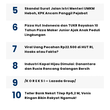
Skandal Surat Jalan Istri Menteri UMKM
Heboh, KPK Ancam Panggil Pejabat
Pizza Hut Indonesia dan TUKR Rayakan 10
Tahun Pizza Maker Junior Ajak Anak Peduli
Lingkungan
Viral Uang Pecahan Rp22.500 di HUT RI,
Hoaks atau Fakta?
Industri Kapal Hijau Dimulai: Danantara
dan Rusia Rancang Galangan Bersih
/K O R E K S I — Lazada Group/
Teller Bank Nekat Tilep Rp5,2 M, Vonis
Ringan Bikin Rakyat Ngamuk!