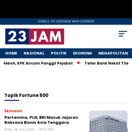
SCROLL TO CONTINUE WITH CONTENT
HOME
NASIONAL
POLITIK
EKONOMI
MEGAPOLITAN
M Heboh, KPK Ancam Panggil Pejabat
Teller Bank Nekat Tilep
Topik
Fortune 500
Ekonomi
Pertamina, PLN, BRI Masuk Jajaran
Raksasa Bisnis Asia Tenggara
Rabu, 18 Juni 2025 - 14:02 WIB