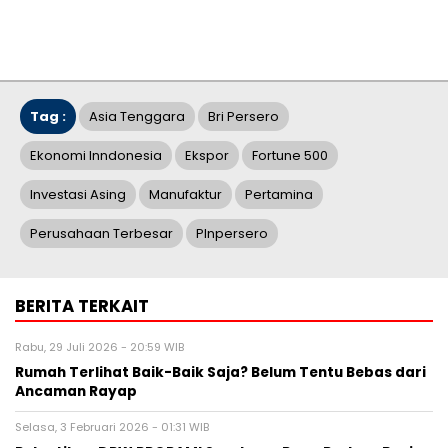
Tag :
Asia Tenggara
Bri Persero
Ekonomi Inndonesia
Ekspor
Fortune 500
Investasi Asing
Manufaktur
Pertamina
Perusahaan Terbesar
Plnpersero
BERITA TERKAIT
Rabu, 29 Juli 2026 - 20:59 WIB
Rumah Terlihat Baik-Baik Saja? Belum Tentu Bebas dari
Ancaman Rayap
Selasa, 3 Februari 2026 - 01:31 WIB