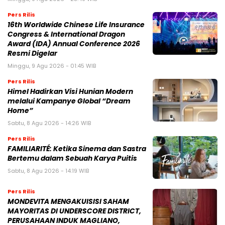
Pers Rilis
16th Worldwide Chinese Life Insurance
Congress & International Dragon
Award (IDA) Annual Conference 2026
Resmi Digelar
Minggu, 9 Agu 2026 - 01:45 WIB
Pers Rilis
Himel Hadirkan Visi Hunian Modern
melalui Kampanye Global “Dream
Home”
Sabtu, 8 Agu 2026 - 14:26 WIB
Pers Rilis
FAMILIARITÉ: Ketika Sinema dan Sastra
Bertemu dalam Sebuah Karya Puitis
Sabtu, 8 Agu 2026 - 14:19 WIB
Pers Rilis
MONDEVITA MENGAKUISISI SAHAM
MAYORITAS DI UNDERSCORE DISTRICT,
PERUSAHAAN INDUK MAGLIANO,