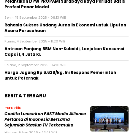
Pelantikan DPW PROPAMI Surabaya Raya Perluas Basis
Profesi Pasar Modal
Senin, 15 September 2025 - 06:13 WIB
Rahasia Sukses Undang Jurnalis Ekonomi untuk Liputan
Acara Perusahaan
Kamis, 4 September 2025 - 11:20 WIB
Antrean Panjang BBM Non-Subsidi, Lonjakan Konsumsi
Capai 1,4 Juta KL
Selasa, 2 September 2025 - 14:01 WIB
Harga Jagung Rp 6.628/kg, Ini Respons Pemerintah
untuk Peternak
BERITA TERBARU
Pers Rilis
Coolita Luncurkan FAST Media Alliance
Pertama di Indonesia Bersama
Sejumlah Stasiun TV Terkemuka
Minggu, 9 Agu 2026 - 23:49 WIB