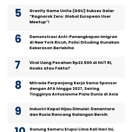
Gravity Game Unite (GGU) Sukses Gelar
“Ragnarok Zero: Global European User
Meetup”!
Demonstrasi Anti-Penangkapan Imigran
di New York Ricuh, Polisi Dituding Gunakan
Kekerasan Berlebiha
Viral Uang Pecahan Rp22.500 di HUT RI,
Hoaks atau Fakta?
Mitrade Perpanjang Kerja Sama Sponsor
dengan AFA hingga 2027, Seiring
Tingginya Antusiasme Piala Dunia di Asia
Industri Kapal Hijau Dimulai: Danantara
dan Rusia Rancang Galangan Bersih
Gunung Semeru Erupsi Lima Kali Hari Ini,