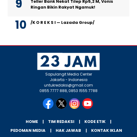
Teller Bank Nekat Tilep Rp5,2 M, Vonis
Ringan Bikin Rakyat Ngamuk!
/K O R E K S I — Lazada Group/
Sapulangit Media Center
Jakarta - Indonesia
untukredaksi@gmail.com
0855 7777 888, 0853 1555 7788
HOME
TIM REDAKSI
KODE ETIK
PEDOMAN MEDIA
HAK JAWAB
KONTAK IKLAN