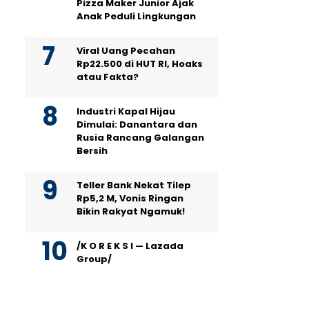
Pizza Maker Junior Ajak
Anak Peduli Lingkungan
Viral Uang Pecahan
Rp22.500 di HUT RI, Hoaks
atau Fakta?
Industri Kapal Hijau
Dimulai: Danantara dan
Rusia Rancang Galangan
Bersih
Teller Bank Nekat Tilep
Rp5,2 M, Vonis Ringan
Bikin Rakyat Ngamuk!
/K O R E K S I — Lazada
Group/