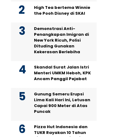
High Tea bertema Winnie
the Pooh Disney di SKAI
Demonstrasi Anti-
Penangkapan Imigran di
New York Ricuh, Polisi
Dituding Gunakan
Kekerasan Berlebiha
Skandal Surat Jalan Istri
Menteri UMKM Heboh, KPK
Ancam Panggil Pejabat
Gunung Semeru Erupsi
Lima Kali Hari Ini, Letusan
Capai 900 Meter di Atas
Puncak
Pizza Hut Indonesia dan
TUKR Rayakan 10 Tahun