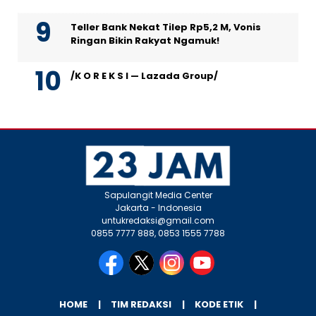
Teller Bank Nekat Tilep Rp5,2 M, Vonis
Ringan Bikin Rakyat Ngamuk!
/K O R E K S I — Lazada Group/
Sapulangit Media Center
Jakarta - Indonesia
untukredaksi@gmail.com
0855 7777 888, 0853 1555 7788
HOME
TIM REDAKSI
KODE ETIK