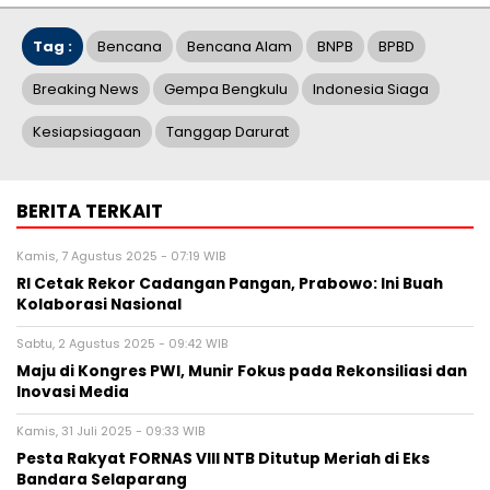
Tag :
Bencana
Bencana Alam
BNPB
BPBD
Breaking News
Gempa Bengkulu
Indonesia Siaga
Kesiapsiagaan
Tanggap Darurat
BERITA TERKAIT
Kamis, 7 Agustus 2025 - 07:19 WIB
RI Cetak Rekor Cadangan Pangan, Prabowo: Ini Buah
Kolaborasi Nasional
Sabtu, 2 Agustus 2025 - 09:42 WIB
Maju di Kongres PWI, Munir Fokus pada Rekonsiliasi dan
Inovasi Media
Kamis, 31 Juli 2025 - 09:33 WIB
Pesta Rakyat FORNAS VIII NTB Ditutup Meriah di Eks
Bandara Selaparang