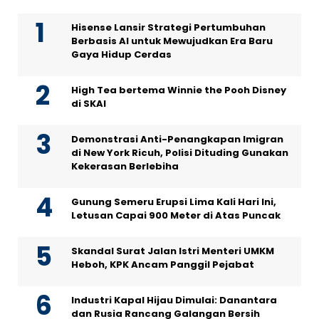
Hisense Lansir Strategi Pertumbuhan
Berbasis AI untuk Mewujudkan Era Baru
Gaya Hidup Cerdas
High Tea bertema Winnie the Pooh Disney
di SKAI
Demonstrasi Anti-Penangkapan Imigran
di New York Ricuh, Polisi Dituding Gunakan
Kekerasan Berlebiha
Gunung Semeru Erupsi Lima Kali Hari Ini,
Letusan Capai 900 Meter di Atas Puncak
Skandal Surat Jalan Istri Menteri UMKM
Heboh, KPK Ancam Panggil Pejabat
Industri Kapal Hijau Dimulai: Danantara
dan Rusia Rancang Galangan Bersih