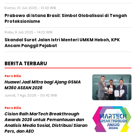
Kamis, 10 Juli 2025 - 13:43 WIB
Prabowo di Istana Brasil: Simbol Globalisasi di Tengah
Proteksionisme
Rabu, 9 Juli 2025 - 14:22 WIB
Skandal Surat Jalan Istri Menteri UMKM Heboh, KPK
Ancam Panggil Pejabat
BERITA TERBARU
Pers Rilis
Huawei Jadi Mitra bagi Ajang GSMA
M360 ASEAN 2026
Jumat, 7 Agu 2026 - 00:42 WIB
Pers Rilis
Cision Raih MarTech Breakthrough
Awards 2026 untuk Pemantauan dan
Analisis Media Sosial, Distribusi Siaran
Pers, dan AEO